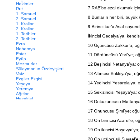
Hakimler
7
RAB'be ezgi okumak için eğ
Rut
1. Samuel
8
Bunların her biri, büyük 
2. Samuel
1. Krallar
9
Birinci kur'a Asaf soyunda
2. Krallar
1. Tarihler
İkincisi Gedalya'ya; kendisi,
2. Tarihler
Ezra
10
Üçüncüsü Zakkur'a; oğulla
Nehemya
Ester
11
Dördüncüsü Yisri'ye; oğull
Eyüp
Mezmurlar
12
Beşincisi Netanya'ya; oğu
Süleyman'ın Özdeyişleri
13
Altıncısı Bukkiya'ya; oğul
Vaiz
Ezgiler Ezgisi
14
Yedincisi Yesarela'ya; oğu
Yeşaya
Yeremya
15
Sekizincisi Yeşaya'ya; oğu
Ağıtlar
Hezekiel
16
Dokuzuncusu Mattanya'ya;
Daniel
Hoşea
17
Onuncusu Şimi'ye; oğullar
Yoel
Amos
18
On birincisi Azarel'e; oğu
Ovadya
Yunus
19
On ikincisi Haşavya'ya; o
Mika
Nahum
20
On üçüncüsü Şuvael'e; oğu