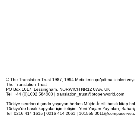
© The Translation Trust 1987, 1994 Metinlerin çoğaltma izinleri veya 
The Translation Trust
PO Box 1017, Lessingham, NORWICH NR12 0WA, UK
Tel: +44 (0)1692 584900 | translation_trust@btopenworld.com
Türkiye sınırları dışında yaşayan herkes Müjde-İncil'i basılı kitap ha
Türkiye'de basılı kopyalar için iletişim: Yeni Yaşam Yayınları, Bahar
Tel: 0216 414 1615 | 0216 414 2061 | 101555.3011@compuserve.