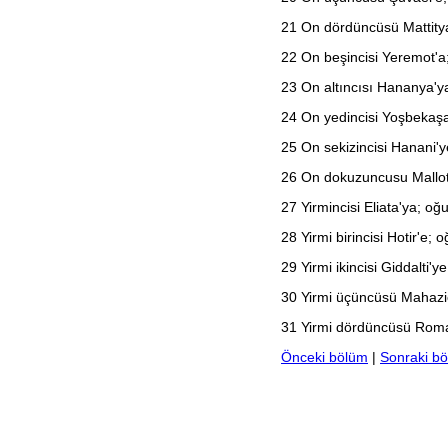
Habakkuk
21
On dördüncüsü Mattitya'ya
Sefanya
Haggay
22
On beşincisi Yeremot'a; o
Zekeriya
Malaki
23
On altıncısı Hananya'ya; 
Matta
Markos
24
On yedincisi Yoşbekaşa'ya
Luka
Yuhanna
25
On sekizincisi Hanani'ye;
Elçilerin İşleri
Romalılar
26
On dokuzuncusu Malloti'ye
1. Korintliler
2. Korintliler
27
Yirmincisi Eliata'ya; oğul
Galatyalılar
Efesliler
28
Yirmi birincisi Hotir'e; oğ
Filipililer
29
Yirmi ikincisi Giddalti'ye;
Koloseliler
1. Selanikliler
30
Yirmi üçüncüsü Mahaziot'a
2. Selanikliler
1. Timoteos
31
Yirmi dördüncüsü Romamti
2. Timoteos
Titus
Önceki bölüm
|
Sonraki b
Filimon
İbraniler
Yakup
1. Petrus
2. Petrus
1. Yuhanna