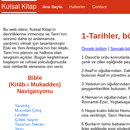
Ana Sayfa
Haberler
Contact
Bu web sitesi, Kutsal Kitap'ın
1-Tarihler, 
derinliklerine inmenize ve Tanrı'nın
sözünü daha iyi anlamanıza
yardımcı olmak için tasarlanmıştır.
Eski ve Yeni Antlaşma'nın her kitabı,
Önceki bölüm
|
Sonraki b
Tanrı'nın planını ve halkına olan
1
Davut'la ordu komutanları 
sevgisini açıklar. Bugün keşfetmeye
çenk ve ziller eşliğinde p
başlayın ve ruhsal yolculuğunuzda
size rehberlik etmesine izin verin.
2
Asaf'ın oğullarından: Za
bulunan Asaf'ın yönetimi al
Bible
(Kitâb-ı Mukaddes)
3
Yedutun'un oğullarından: 
peygamberlikte bulunan, R
Navigasyonu
4
Heman'ın oğullarından: B
Romamti-Ezer, Yoşbekaşa, 
Yaratılış
Mısırdan Çıkış
5
Hepsi kralın bilicisi Hem
Levililer
ona verilmişti. Tanrı Heman
Çölde Sayım
6
Bunların tümü babalarını
Yasa'nın Tekrarı
lirler eşliğinde ezgi söyle
Yeşu