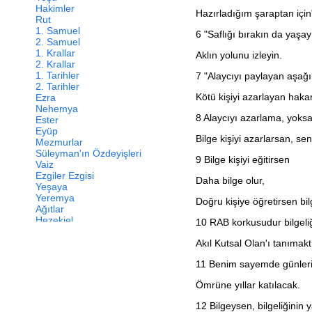
Hakimler
Hazırladığım şaraptan için"
Rut
1. Samuel
6
"Saflığı bırakın da yaşay
2. Samuel
1. Krallar
Aklın yolunu izleyin.
2. Krallar
1. Tarihler
7
"Alaycıyı paylayan aşağı
2. Tarihler
Kötü kişiyi azarlayan haka
Ezra
Nehemya
8
Alaycıyı azarlama, yoksa
Ester
Eyüp
Bilge kişiyi azarlarsan, sen
Mezmurlar
Süleyman'ın Özdeyişleri
9
Bilge kişiyi eğitirsen
Vaiz
Ezgiler Ezgisi
Daha bilge olur,
Yeşaya
Yeremya
Doğru kişiye öğretirsen bilgi
Ağıtlar
Hezekiel
10
RAB korkusudur bilgeliğ
Daniel
Hoşea
Akıl Kutsal Olan'ı tanımaktı
Yoel
11
Benim sayemde günleri
Amos
Ovadya
Ömrüne yıllar katılacak.
Yunus
Mika
12
Bilgeysen, bilgeliğinin y
Nahum