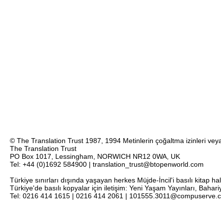
© The Translation Trust 1987, 1994 Metinlerin çoğaltma izinleri veya 
The Translation Trust
PO Box 1017, Lessingham, NORWICH NR12 0WA, UK
Tel: +44 (0)1692 584900 | translation_trust@btopenworld.com
Türkiye sınırları dışında yaşayan herkes Müjde-İncil'i basılı kitap ha
Türkiye'de basılı kopyalar için iletişim: Yeni Yaşam Yayınları, Bahar
Tel: 0216 414 1615 | 0216 414 2061 | 101555.3011@compuserve.