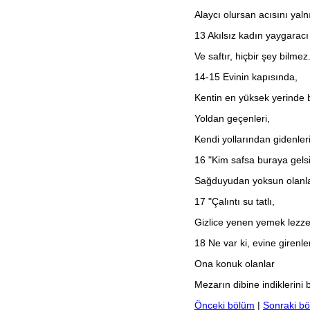
Habakkuk
Alaycı olursan acısını yaln
Sefanya
Haggay
13
Akılsız kadın yaygaracı
Zekeriya
Malaki
Ve saftır, hiçbir şey bilmez
Matta
Markos
14-15 Evinin kapısında,
Luka
Yuhanna
Kentin en yüksek yerinde b
Elçilerin İşleri
Yoldan geçenleri,
Romalılar
1. Korintliler
Kendi yollarından gidenler
2. Korintliler
Galatyalılar
16
"Kim safsa buraya gelsi
Efesliler
Filipililer
Sağduyudan yoksun olanla
Koloseliler
1. Selanikliler
17
"Çalıntı su tatlı,
2. Selanikliler
1. Timoteos
Gizlice yenen yemek lezzetl
2. Timoteos
Titus
18
Ne var ki, evine girenler
Filimon
İbraniler
Ona konuk olanlar
Yakup
Mezarın dibine indiklerini 
1. Petrus
2. Petrus
Önceki bölüm
|
Sonraki b
1. Yuhanna