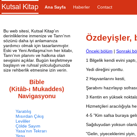
Ana Sayfa
Haberler
Contact
Bu web sitesi, Kutsal Kitap'ın
Özdeyişler,
derinliklerine inmenize ve Tanrı'nın
sözünü daha iyi anlamanıza
yardımcı olmak için tasarlanmıştır.
Eski ve Yeni Antlaşma'nın her kitabı,
Önceki bölüm
|
Sonraki b
Tanrı'nın planını ve halkına olan
1
Bilgelik kendi evini yaptı,
sevgisini açıklar. Bugün keşfetmeye
başlayın ve ruhsal yolculuğunuzda
Yedi direğini yonttu.
size rehberlik etmesine izin verin.
2
Hayvanlarını kesti,
Bible
Şarabını hazırlayıp sofras
(Kitâb-ı Mukaddes)
Navigasyonu
3
Kentin en yüksek noktala
Hizmetçileri aracılığıyla he
Yaratılış
4-5 "Kim safsa buraya gels
Mısırdan Çıkış
Levililer
Sağduyudan yoksun olanla
Çölde Sayım
Yasa'nın Tekrarı
"Gelin, yiyeceklerimi yiyin,
Yeşu