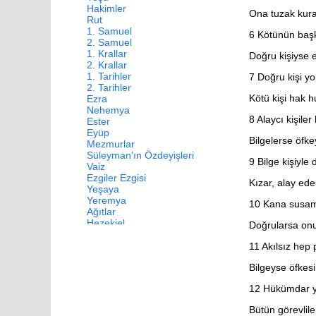
Hakimler
Ona tuzak kura
Rut
1. Samuel
6
Kötünün başka
2. Samuel
1. Krallar
Doğru kişiyse e
2. Krallar
1. Tarihler
7
Doğru kişi yok
2. Tarihler
Kötü kişi hak h
Ezra
Nehemya
8
Alaycı kişiler k
Ester
Eyüp
Bilgelerse öfkeyi
Mezmurlar
Süleyman'ın Özdeyişleri
9
Bilge kişiyle
Vaiz
Ezgiler Ezgisi
Kızar, alay ed
Yeşaya
Yeremya
10
Kana susamış
Ağıtlar
Hezekiel
Doğrularsa onu
Daniel
Hoşea
11
Akılsız hep 
Yoel
Bilgeyse öfkesin
Amos
Ovadya
12
Hükümdar ya
Yunus
Mika
Bütün görevliler
Nahum