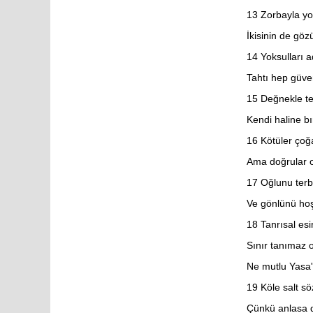
Habakkuk
13
Zorbayla yok
Sefanya
Haggay
İkisinin de gö
Zekeriya
Malaki
14
Yoksulları a
Matta
Markos
Tahtı hep güven
Luka
Yuhanna
15
Değnekle ter
Elçilerin İşleri
Kendi haline bı
Romalılar
1. Korintliler
16
Kötüler çoğa
2. Korintliler
Galatyalılar
Ama doğrular o
Efesliler
Filipililer
17
Oğlunu terb
Koloseliler
1. Selanikliler
Ve gönlünü hoş
2. Selanikliler
1. Timoteos
18
Tanrısal es
2. Timoteos
Titus
Sınır tanımaz o
Filimon
İbraniler
Ne mutlu Yasa'y
Yakup
19
Köle salt sö
1. Petrus
2. Petrus
Çünkü anlasa 
1. Yuhanna