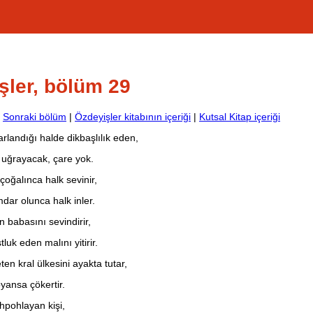
şler, bölüm 29
|
Sonraki bölüm
|
Özdeyişler kitabının içeriği
|
Kutsal Kitap içeriği
rlandığı halde dikbaşlılık eden,
 uğrayacak, çare yok.
çoğalınca halk sevinir,
dar olunca halk inler.
n babasını sevindirir,
luk eden malını yitirir.
en kral ülkesini ayakta tutar,
oyansa çökertir.
pohlayan kişi,