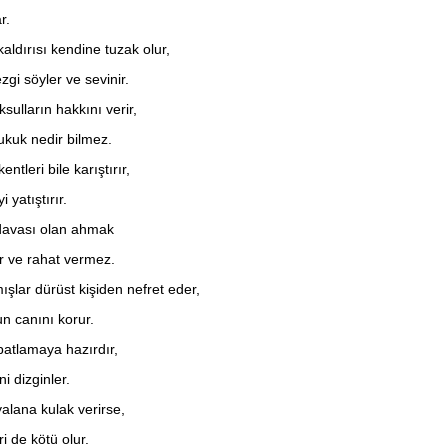
r.
ldırısı kendine tuzak olur,
zgi söyler ve sevinir.
sulların hakkını verir,
ukuk nedir bilmez.
entleri bile karıştırır,
 yatıştırır.
 davası olan ahmak
er ve rahat vermez.
lar dürüst kişiden nefret eder,
n canını korur.
patlamaya hazırdır,
i dizginler.
lana kulak verirse,
i de kötü olur.