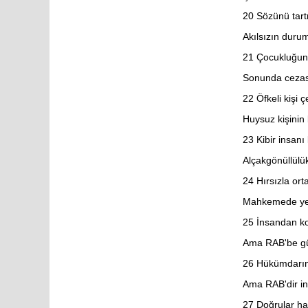
2. Yuhanna
20
Sözünü tart
3. Yuhanna
Yahuda
Akılsızın duru
Vahiy
21
Çocukluğund
Sonunda cezası
22
Öfkeli kişi ç
Huysuz kişinin 
23
Kibir insanı
Alçakgönüllülü
24
Hırsızla ort
Mahkemede yemi
25
İnsandan ko
Ama RAB'be gü
26
Hükümdarın 
Ama RAB'dir in
27
Doğrular hak