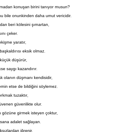
madan konuşan birini tanıyor musun?
mu bile onunkinden daha umut vericidir.
an beri kölesini şımartan,
nı çeker.
ekişme yaratır,
başkaldırısı eksik olmaz.
 küçük düşürür,
kse saygı kazandırır.
ak olanın düşmanı kendisidir,
n etse de bildiğini söylemez.
rkmak tuzaktır,
venen güvenlikte olur.
gözüne girmek isteyen çoktur,
sana adalet sağlayan.
sızlardan iğrenir,