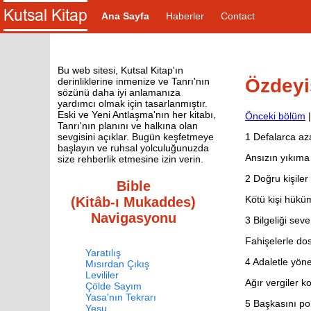
Ana Sayfa
Haberler
Contact
Bu web sitesi, Kutsal Kitap'ın
Özdeyi
derinliklerine inmenize ve Tanrı'nın
sözünü daha iyi anlamanıza
yardımcı olmak için tasarlanmıştır.
Eski ve Yeni Antlaşma'nın her kitabı,
Önceki bölüm
Tanrı'nın planını ve halkına olan
1
Defalarca aza
sevgisini açıklar. Bugün keşfetmeye
başlayın ve ruhsal yolculuğunuzda
Ansızın yıkıma
size rehberlik etmesine izin verin.
2
Doğru kişiler 
Bible
Kötü kişi hüküm
(Kitâb-ı Mukaddes)
Navigasyonu
3
Bilgeliği seve
Fahişelerle dost
Yaratılış
4
Adaletle yönet
Mısırdan Çıkış
Levililer
Ağır vergiler k
Çölde Sayım
Yasa'nın Tekrarı
5
Başkasını poh
Yeşu