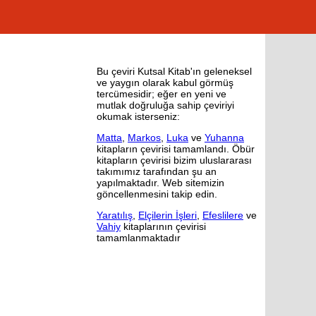
Bu çeviri Kutsal Kitab'ın geleneksel
ve yaygın olarak kabul görmüş
tercümesidir; eğer en yeni ve
mutlak doğruluğa sahip çeviriyi
okumak isterseniz:
Matta
,
Markos
,
Luka
ve
Yuhanna
kitapların çevirisi tamamlandı. Öbür
kitapların çevirisi bizim uluslararası
takımımız tarafından şu an
yapılmaktadır. Web sitemizin
göncellenmesini takip edin.
Yaratılış
,
Elçilerin İşleri
,
Efeslilere
ve
Vahiy
kitaplarının çevirisi
tamamlanmaktadır