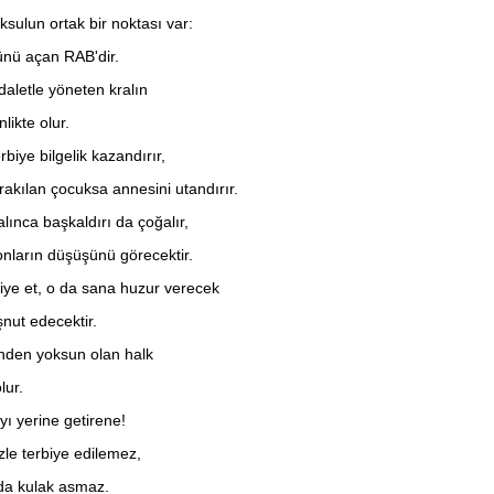
sulun ortak bir noktası var:
zünü açan RAB'dir.
daletle yöneten kralın
likte olur.
biye bilgelik kazandırır,
rakılan çocuksa annesini utandırır.
lınca başkaldırı da çoğalır,
nların düşüşünü görecektir.
iye et, o da sana huzur verecek
nut edecektir.
inden yoksun olan halk
lur.
ı yerine getirene!
zle terbiye edilemez,
da kulak asmaz.