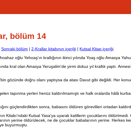
ar, bölüm 14
|
Sonraki bölüm
|
2-Krallar kitabının içeriği
|
Kutsal Kitap içeriği
Yehoahaz oğlu Yehoaş'ın krallığının ikinci yılında Yoaş oğlu Amasya Yahu
ında kral olan Amasya Yeruşalim'de yirmi dokuz yıl krallık yaptı. Annesi
n gözünde doğru olanı yaptıysa da atası Davut gibi değildi. Her konu
gelen tapınma yerleri henüz kaldırılmamıştı ve halk oralarda hâlâ kurb
ğını güçlendirdikten sonra, babasını öldüren görevlileri ortadan kaldırd
n Kitabı'ndaki Kutsal Yasa'ya uyarak katillerin çocuklarını öldürtmedi
rının yerine öldürülecek, ne de çocuklar babalarının yerine. Herkes ke
iye buyurmuştu.