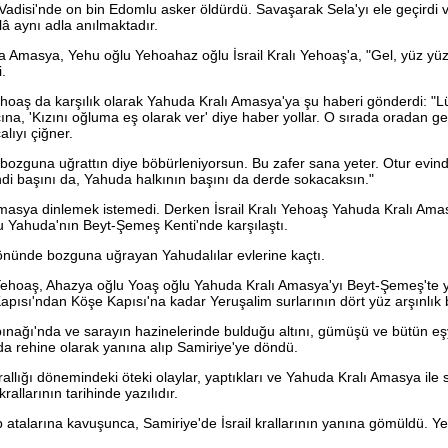
disi'nde on bin Edomlu asker öldürdü. Savaşarak Sela'yı ele geçirdi v
lâ aynı adla anılmaktadır.
Amasya, Yehu oğlu Yehoahaz oğlu İsrail Kralı Yehoaş'a, "Gel, yüz yüz
.
Yehoaş da karşılık olarak Yahuda Kralı Amasya'ya şu haberi gönderdi: "Lü
cına, 'Kızını oğluma eş olarak ver' diye haber yollar. O sırada oradan g
lıyı çiğner.
bozguna uğrattın diye böbürleniyorsun. Bu zafer sana yeter. Otur evind
di başını da, Yahuda halkının başını da derde sokacaksın."
masya dinlemek istemedi. Derken İsrail Kralı Yehoaş Yahuda Kralı Ama
du Yahuda'nın Beyt-Şemeş Kenti'nde karşılaştı.
in önünde bozguna uğrayan Yahudalılar evlerine kaçtı.
 Yehoaş, Ahazya oğlu Yoaş oğlu Yahuda Kralı Amasya'yı Beyt-Şemeş'te 
Kapısı'ndan Köşe Kapısı'na kadar Yeruşalim surlarının dört yüz arşınlık 
nağı'nda ve sarayın hazinelerinde bulduğu altını, gümüşü ve bütün eşya
da rehine olarak yanına alıp Samiriye'ye döndü.
allığı dönemindeki öteki olaylar, yaptıkları ve Yahuda Kralı Amasya ile 
krallarının tarihinde yazılıdır.
atalarına kavuşunca, Samiriye'de İsrail krallarının yanına gömüldü. Y