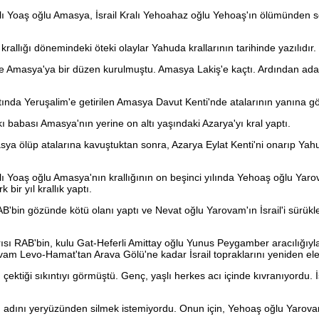
ı Yoaş oğlu Amasya, İsrail Kralı Yehoahaz oğlu Yehoaş'ın ölümünden s
rallığı dönemindeki öteki olaylar Yahuda krallarının tarihinde yazılıdır.
e Amasya'ya bir düzen kurulmuştu. Amasya Lakiş'e kaçtı. Ardından a
tında Yeruşalim'e getirilen Amasya Davut Kenti'nde atalarının yanına 
 babası Amasya'nın yerine on altı yaşındaki Azarya'yı kral yaptı.
a ölüp atalarına kavuştuktan sonra, Azarya Eylat Kenti'ni onarıp Yah
 Yoaş oğlu Amasya'nın krallığının on beşinci yılında Yehoaş oğlu Yaro
k bir yıl krallık yaptı.
bin gözünde kötü olanı yaptı ve Nevat oğlu Yarovam'ın İsrail'i sürükl
nrısı RAB'bin, kulu Gat-Heferli Amittay oğlu Yunus Peygamber aracılığıyl
vam Levo-Hamat'tan Arava Gölü'ne kadar İsrail topraklarını yeniden ele 
n çektiği sıkıntıyı görmüştü. Genç, yaşlı herkes acı içinde kıvranıyordu. 
n adını yeryüzünden silmek istemiyordu. Onun için, Yehoaş oğlu Yarovam