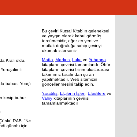
Bu çeviri Kutsal Kitab'ın geleneksel
ve yaygın olarak kabul görmüş
tercümesidir; eğer en yeni ve
mutlak doğruluğa sahip çeviriyi
okumak isterseniz:
Matta
,
Markos
,
Luka
ve
Yuhanna
da Kralı oldu.
kitapların çevirisi tamamlandı. Öbür
 Yeruşalimli
kitapların çevirisi bizim uluslararası
takımımız tarafından şu an
yapılmaktadır. Web sitemizin
da babası Yoaş'ı
göncellenmesini takip edin.
Yaratılış
,
Elçilerin İşleri
,
Efeslilere
ve
an kesip buhur
Vahiy
kitaplarının çevirisi
tamamlanmaktadır
ı.
. Çünkü RAB, "Ne
ndi günahı için