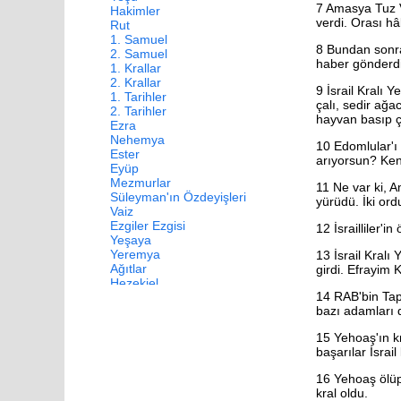
7
Amasya Tuz Va
Hakimler
verdi. Orası hâ
Rut
1. Samuel
8
Bundan sonra 
2. Samuel
haber gönderdi
1. Krallar
2. Krallar
9
İsrail Kralı 
1. Tarihler
çalı, sedir ağa
2. Tarihler
hayvan basıp ça
Ezra
Nehemya
10
Edomlular'ı 
Ester
arıyorsun? Ken
Eyüp
Mezmurlar
11
Ne var ki, A
Süleyman'ın Özdeyişleri
yürüdü. İki or
Vaiz
Ezgiler Ezgisi
12
İsrailliler'
Yeşaya
Yeremya
13
İsrail Kralı
Ağıtlar
girdi. Efrayim 
Hezekiel
14
RAB'bin Tapı
Daniel
bazı adamları 
Hoşea
Yoel
15
Yehoaş'ın kr
Amos
başarılar İsrail 
Ovadya
Yunus
16
Yehoaş ölüp 
Mika
kral oldu.
Nahum