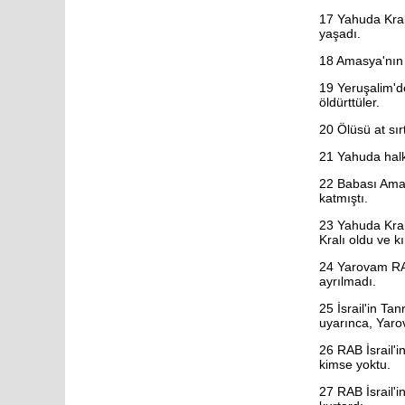
Habakkuk
17
Yahuda Kral
Sefanya
yaşadı.
Haggay
Zekeriya
18
Amasya'nın k
Malaki
Matta
19
Yeruşalim'd
Markos
öldürttüler.
Luka
Yuhanna
20
Ölüsü at sır
Elçilerin İşleri
Romalılar
21
Yahuda halkı
1. Korintliler
22
Babası Amasy
2. Korintliler
katmıştı.
Galatyalılar
Efesliler
23
Yahuda Kralı
Filipililer
Kralı oldu ve kır
Koloseliler
1. Selanikliler
24
Yarovam RAB'
2. Selanikliler
ayrılmadı.
1. Timoteos
2. Timoteos
25
İsrail'in Ta
Titus
uyarınca, Yaro
Filimon
İbraniler
26
RAB İsrail'i
Yakup
kimse yoktu.
1. Petrus
2. Petrus
27
RAB İsrail'i
1. Yuhanna