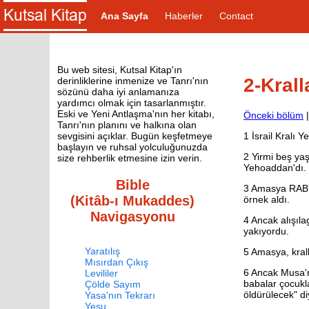
Ana Sayfa
Haberler
Contact
Bu web sitesi, Kutsal Kitap'ın
2-Krall
derinliklerine inmenize ve Tanrı'nın
sözünü daha iyi anlamanıza
yardımcı olmak için tasarlanmıştır.
Eski ve Yeni Antlaşma'nın her kitabı,
Önceki bölüm
Tanrı'nın planını ve halkına olan
1
İsrail Kralı 
sevgisini açıklar. Bugün keşfetmeye
başlayın ve ruhsal yolculuğunuzda
2
Yirmi beş yaş
size rehberlik etmesine izin verin.
Yehoaddan'dı.
Bible
3
Amasya RAB'bi
(Kitâb-ı Mukaddes)
örnek aldı.
Navigasyonu
4
Ancak alışıla
yakıyordu.
Yaratılış
5
Amasya, krallı
Mısırdan Çıkış
6
Ancak Musa'nı
Levililer
babalar çocukla
Çölde Sayım
öldürülecek" d
Yasa'nın Tekrarı
Yeşu