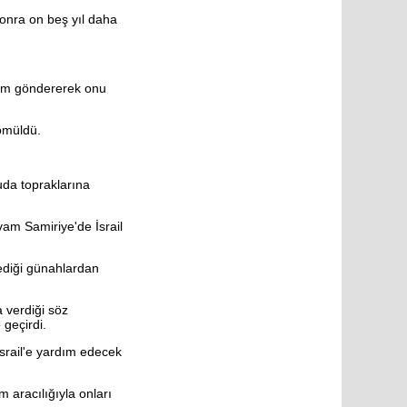
onra on beş yıl daha
dam göndererek onu
gömüldü.
uda topraklarına
vam Samiriye'de İsrail
ediği günahlardan
a verdiği söz
geçirdi.
İsrail'e yardım edecek
 aracılığıyla onları