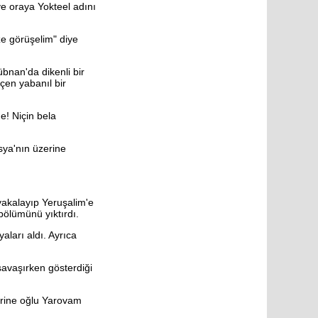
e oraya Yokteel adını
e görüşelim" diye
bnan'da dikenli bir
eçen yabanıl bir
e! Niçin bela
sya'nın üzerine
yakalayıp Yeruşalim'e
bölümünü yıktırdı.
ları aldı. Ayrıca
savaşırken gösterdiği
erine oğlu Yarovam