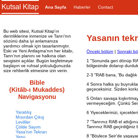
Ana Sayfa
Haberler
Contact
Bu web sitesi, Kutsal Kitap'ın
Yasanın tekr
derinliklerine inmenize ve Tanrı'nın
sözünü daha iyi anlamanıza
yardımcı olmak için tasarlanmıştır.
Eski ve Yeni Antlaşma'nın her kitabı,
Önceki bölüm
|
Sonraki b
Tanrı'nın planını ve halkına olan
1
"Sonunda geri dönüp RAB'
sevgisini açıklar. Bugün keşfetmeye
bölgesinde dolanıp durduk
başlayın ve ruhsal yolculuğunuzda
size rehberlik etmesine izin verin.
2-3 "RAB bana, 'Bu dağlık 
Bible
4
Sonra halka şu buyrukları
(Kitâb-ı Mukaddes)
geçeceksiniz. Sizden korka
Navigasyonu
5
Onları savaşa kışkırtmayı
vermeyeceğim. Çünkü Seir 
Yaratılış
6
Yiyeceklerinizi, içecekler
Mısırdan Çıkış
7
"Tanrınız RAB el attığını
Levililer
Tanrınız RAB geçirdiğiniz b
Çölde Sayım
Yasa'nın Tekrarı
8
"Böylece Seir'de yaşayan
Yeşu