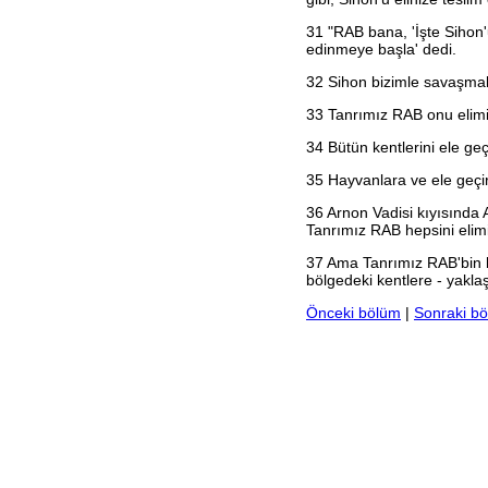
2. Yuhanna
3. Yuhanna
31
"RAB bana, 'İşte Sihon'u
Yahuda
edinmeye başla' dedi.
Vahiy
32
Sihon bizimle savaşmak 
33
Tanrımız RAB onu elimize
34
Bütün kentlerini ele geç
35
Hayvanlara ve ele geçir
36
Arnon Vadisi kıyısında A
Tanrımız RAB hepsini elimiz
37
Ama Tanrımız RAB'bin bu
bölgedeki kentlere - yakla
Önceki bölüm
|
Sonraki b