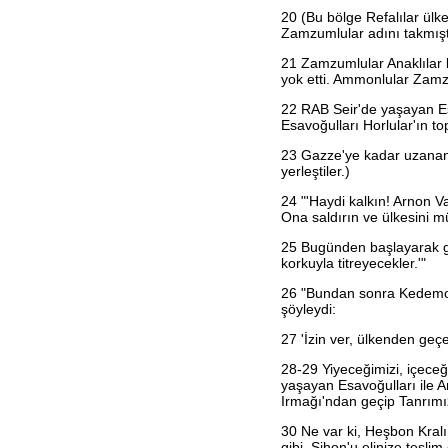
Habakkuk
20
(Bu bölge Refalılar ülke
Sefanya
Zamzumlular adını takmışt
Haggay
Zekeriya
21
Zamzumlular Anaklılar k
Malaki
yok etti. Ammonlular Zamzum
Matta
Markos
22
RAB Seir'de yaşayan Esa
Luka
Esavoğulları Horlular'ın to
Yuhanna
23
Gazze'ye kadar uzanan k
Elçilerin İşleri
yerleştiler.)
Romalılar
1. Korintliler
24
"'Haydi kalkın! Arnon Va
2. Korintliler
Ona saldırın ve ülkesini 
Galatyalılar
Efesliler
25
Bugünden başlayarak gö
Filipililer
korkuyla titreyecekler.'"
Koloseliler
1. Selanikliler
26
"Bundan sonra Kedemot 
2. Selanikliler
şöyleydi:
1. Timoteos
2. Timoteos
27
'İzin ver, ülkenden ge
Titus
Filimon
28-29 Yiyeceğimizi, içeceğ
İbraniler
yaşayan Esavoğulları ile A
Yakup
Irmağı'ndan geçip Tanrımız
1. Petrus
2. Petrus
30
Ne var ki, Heşbon Kral
1. Yuhanna
gibi, Sihon'u elinize teslim