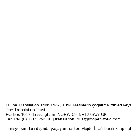
© The Translation Trust 1987, 1994 Metinlerin çoğaltma izinleri veya 
The Translation Trust
PO Box 1017, Lessingham, NORWICH NR12 0WA, UK
Tel: +44 (0)1692 584900 | translation_trust@btopenworld.com
Türkiye sınırları dışında yaşayan herkes Müjde-İncil'i basılı kitap ha