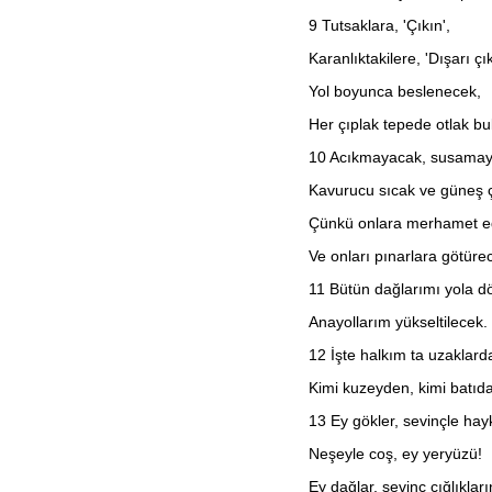
2. Yuhanna
9
Tutsaklara, 'Çıkın',
3. Yuhanna
Yahuda
Karanlıktakilere, 'Dışarı çı
Vahiy
Yol boyunca beslenecek,
Her çıplak tepede otlak bu
10
Acıkmayacak, susamaya
Kavurucu sıcak ve güneş 
Çünkü onlara merhamet ed
Ve onları pınarlara götüre
11
Bütün dağlarımı yola d
Anayollarım yükseltilecek.
12
İşte halkım ta uzaklard
Kimi kuzeyden, kimi batıda
13
Ey gökler, sevinçle hayk
Neşeyle coş, ey yeryüzü!
Ey dağlar, sevinç çığlıkları