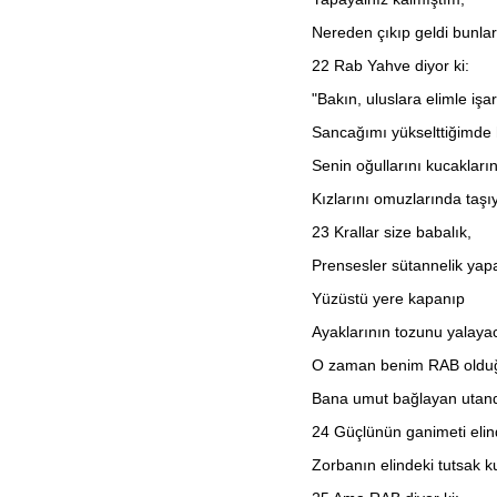
Nereden çıkıp geldi bunlar
22
Rab Yahve diyor ki:
"Bakın, uluslara elimle işa
Sancağımı yükselttiğimde 
Senin oğullarını kucakları
Kızlarını omuzlarında taşı
23
Krallar size babalık,
Prensesler sütannelik yap
Yüzüstü yere kapanıp
Ayaklarının tozunu yalayac
O zaman benim RAB oldu
Bana umut bağlayan utand
24
Güçlünün ganimeti elind
Zorbanın elindeki tutsak ku