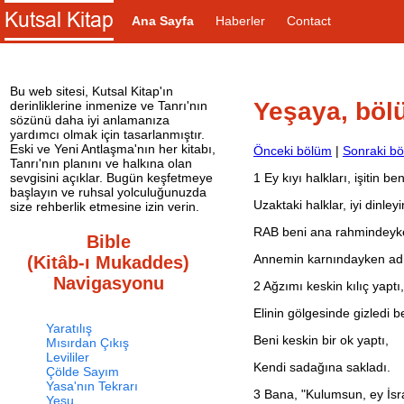
Ana Sayfa
Haberler
Contact
Bu web sitesi, Kutsal Kitap'ın
Yeşaya, böl
derinliklerine inmenize ve Tanrı'nın
sözünü daha iyi anlamanıza
yardımcı olmak için tasarlanmıştır.
Eski ve Yeni Antlaşma'nın her kitabı,
Önceki bölüm
|
Sonraki b
Tanrı'nın planını ve halkına olan
1
Ey kıyı halkları, işitin ben
sevgisini açıklar. Bugün keşfetmeye
başlayın ve ruhsal yolculuğunuzda
Uzaktaki halklar, iyi dinleyi
size rehberlik etmesine izin verin.
RAB beni ana rahmindeyke
Bible
Annemin karnındayken ad
(Kitâb-ı Mukaddes)
Navigasyonu
2
Ağzımı keskin kılıç yaptı,
Elinin gölgesinde gizledi b
Yaratılış
Beni keskin bir ok yaptı,
Mısırdan Çıkış
Levililer
Kendi sadağına sakladı.
Çölde Sayım
Yasa'nın Tekrarı
3
Bana, "Kulumsun, ey İsra
Yeşu