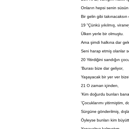
Onların hepsi senin süsün
Bir gelin gibi takınacaksın 
19
"Çünkü yıkılmış, viran
Ülken yerle bir olmuştu.
Ama şimdi halkına dar gel
Seni harap etmiş olanlar 
20
Yitirdiğini sandığın çoc
'Burası bize dar geliyor,
Yaşayacak bir yer ver bize'
21
O zaman içinden,
'Kim doğurdu bunları bana
'Çocuklarımı yitirmiştim,
Sürgüne gönderilmiş, dışl
Öyleyse bunları kim büyüt
Yapayalnız kalmıştım,