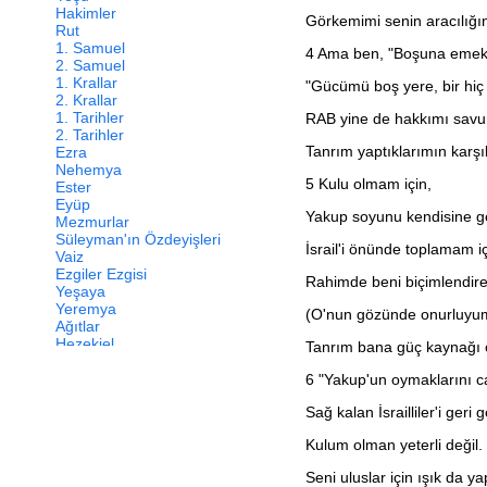
Hakimler
Görkemimi senin aracılığı
Rut
1. Samuel
4
Ama ben, "Boşuna emek 
2. Samuel
1. Krallar
"Gücümü boş yere, bir hiç i
2. Krallar
1. Tarihler
RAB yine de hakkımı savu
2. Tarihler
Tanrım yaptıklarımın karşılı
Ezra
Nehemya
5
Kulu olmam için,
Ester
Eyüp
Yakup soyunu kendisine g
Mezmurlar
Süleyman'ın Özdeyişleri
İsrail'i önünde toplamam i
Vaiz
Ezgiler Ezgisi
Rahimde beni biçimlendire
Yeşaya
Yeremya
(O'nun gözünde onurluyu
Ağıtlar
Hezekiel
Tanrım bana güç kaynağı 
Daniel
Hoşea
6
"Yakup'un oymaklarını c
Yoel
Sağ kalan İsrailliler'i geri 
Amos
Ovadya
Kulum olman yeterli değil.
Yunus
Mika
Seni uluslar için ışık da 
Nahum