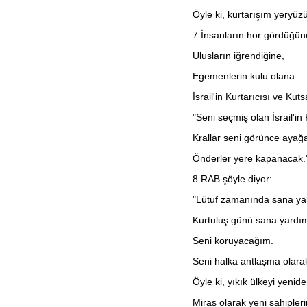
Habakkuk
Öyle ki, kurtarışım yeryüz
Sefanya
Haggay
7
İnsanların hor gördüğün
Zekeriya
Malaki
Ulusların iğrendiğine,
Matta
Markos
Egemenlerin kulu olana
Luka
Yuhanna
İsrail'in Kurtarıcısı ve Kuts
Elçilerin İşleri
"Seni seçmiş olan İsrail'i
Romalılar
1. Korintliler
Krallar seni görünce ayağ
2. Korintliler
Galatyalılar
Önderler yere kapanacak.
Efesliler
Filipililer
8
RAB şöyle diyor:
Koloseliler
1. Selanikliler
"Lütuf zamanında sana ya
2. Selanikliler
1. Timoteos
Kurtuluş günü sana yardı
2. Timoteos
Titus
Seni koruyacağım.
Filimon
İbraniler
Seni halka antlaşma olara
Yakup
Öyle ki, yıkık ülkeyi yenid
1. Petrus
2. Petrus
Miras olarak yeni sahipleri
1. Yuhanna