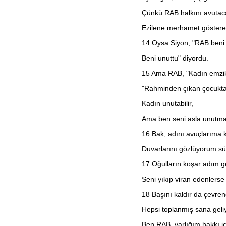
Çünkü RAB halkını avutac
Ezilene merhamet göstere
14
Oysa Siyon, "RAB beni t
Beni unuttu" diyordu.
15
Ama RAB, "Kadın emzikt
"Rahminden çıkan çocuktan
Kadın unutabilir,
Ama ben seni asla unutm
16
Bak, adını avuçlarıma 
Duvarlarını gözlüyorum sür
17
Oğulların koşar adım ge
Seni yıkıp viran edenlerse
18
Başını kaldır da çevren
Hepsi toplanmış sana geliy
Ben RAB, varlığım hakkı iç