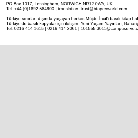
PO Box 1017, Lessingham, NORWICH NR12 0WA, UK
Tel: +44 (0)1692 584900 | translation_trust@btopenworld.com
Türkiye sınırları dışında yaşayan herkes Müjde-İncil'i basılı kitap ha
Türkiye'de basılı kopyalar için iletişim: Yeni Yaşam Yayınları, Bahar
Tel: 0216 414 1615 | 0216 414 2061 | 101555.3011@compuserve.