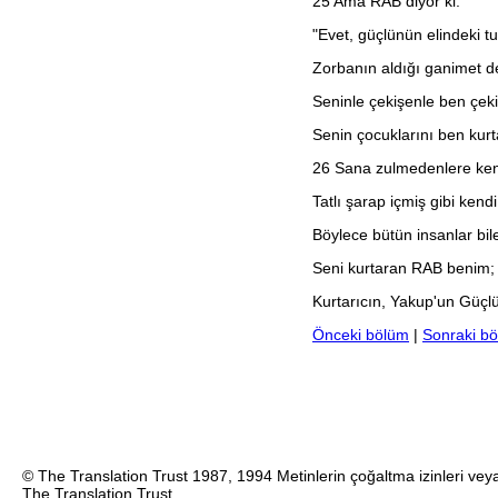
25
Ama RAB diyor ki:
"Evet, güçlünün elindeki tu
Zorbanın aldığı ganimet de
Seninle çekişenle ben çek
Senin çocuklarını ben kur
26
Sana zulmedenlere kend
Tatlı şarap içmiş gibi kend
Böylece bütün insanlar bil
Seni kurtaran RAB benim;
Kurtarıcın, Yakup'un Güçl
Önceki bölüm
|
Sonraki b
© The Translation Trust 1987, 1994 Metinlerin çoğaltma izinleri veya 
The Translation Trust