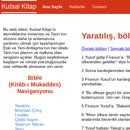
Ana Sayfa
Haberler
Contact
Bu web sitesi, Kutsal Kitap'ın
Yaratılış, b
derinliklerine inmenize ve Tanrı'nın
sözünü daha iyi anlamanıza
yardımcı olmak için tasarlanmıştır.
Eski ve Yeni Antlaşma'nın her kitabı,
Önceki bölüm
|
Sonraki b
Tanrı'nın planını ve halkına olan
1
Yusuf gidip Firavun'a, "B
sevgisini açıklar. Bugün keşfetmeye
ülkesinden geldiler" diye 
başlayın ve ruhsal yolculuğunuzda
size rehberlik etmesine izin verin.
2
Sonra kardeşlerinden beş
Bible
3
Firavun Yusuf'un kardeşle
(Kitâb-ı Mukaddes)
yanıtladılar,
Navigasyonu
4
"Bu ülkeye geçici bir süre
bulamıyoruz. İzin ver, Goş
Yaratılış
5
Firavun Yusuf'a, "Babanla
Mısırdan Çıkış
6
"Mısır ülkesi senin sayılı
Levililer
aralarında becerikli olanl
Çölde Sayım
Yasa'nın Tekrarı
7
Yusuf babası Yakup'u get
Yeşu