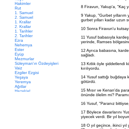
Hakimler
8
Firavun, Yakup'a, "Kaç y
Rut
1. Samuel
9
Yakup, "Gurbet yıllarım yü
2. Samuel
gurbet yılları kadar uzun 
1. Krallar
2. Krallar
10
Sonra Firavun'u kutsay
1. Tarihler
2. Tarihler
11
Yusuf babasıyla kardeşle
Ezra
yerinde, Ramses bölgesind
Nehemya
Ester
12
Ayrıca babasına, kardeş
Eyüp
sağladı.
Mezmurlar
Süleyman'ın Özdeyişleri
13
Kıtlık öyle şiddetlendi 
Vaiz
kırılıyordu.
Ezgiler Ezgisi
14
Yusuf sattığı buğdaya k
Yeşaya
götürdü.
Yeremya
Ağıtlar
15
Mısır ve Kenan'da para 
Hezekiel
önünde ölelim mi? Paramız 
Daniel
Hoşea
16
Yusuf, "Paranız bittiyse,
Yoel
Amos
17
Böylece davarlarını Yusuf
Ovadya
yiyecek verdi. Bir yıl boyu
Yunus
Mika
18
O yıl geçince, ikinci yıl
Nahum