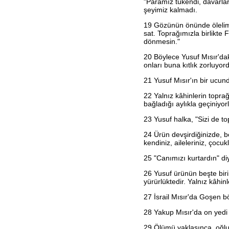
"Paramız tükendi, davarla
Habakkuk
şeyimiz kalmadı.
Sefanya
Haggay
19
Gözünün önünde ölelim 
Zekeriya
sat. Toprağımızla birlikte
Malaki
dönmesin."
Matta
Markos
20
Böylece Yusuf Mısır'daki 
Luka
onları buna kıtlık zorluyo
Yuhanna
Elçilerin İşleri
21
Yusuf Mısır'ın bir ucund
Romalılar
22
Yalnız kâhinlerin toprağ
1. Korintliler
bağladığı aylıkla geçiniyor
2. Korintliler
Galatyalılar
23
Yusuf halka, "Sizi de to
Efesliler
Filipililer
24
Ürün devşirdiğinizde, b
Koloseliler
kendiniz, aileleriniz, çocukl
1. Selanikliler
2. Selanikliler
25
"Canımızı kurtardın" diy
1. Timoteos
2. Timoteos
26
Yusuf ürünün beşte biri
Titus
yürürlüktedir. Yalnız kâhin
Filimon
İbraniler
27
İsrail Mısır'da Goşen bö
Yakup
1. Petrus
28
Yakup Mısır'da on yedi 
2. Petrus
1. Yuhanna
29
Ölümü yaklaşınca, oğlu 