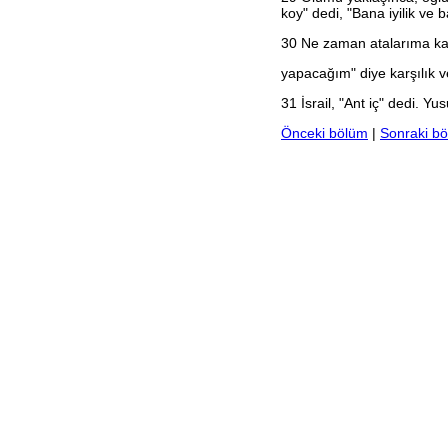
2. Yuhanna
koy" dedi, "Bana iyilik ve
3. Yuhanna
30
Ne zaman atalarıma kavu
Yahuda
Vahiy
yapacağım" diye karşılık v
31
İsrail, "Ant iç" dedi. Yu
Önceki bölüm
|
Sonraki b