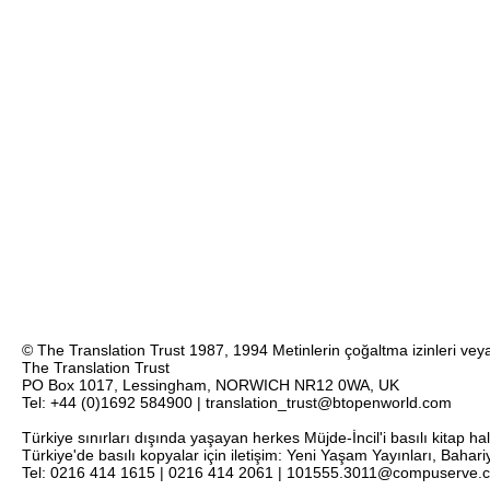
© The Translation Trust 1987, 1994 Metinlerin çoğaltma izinleri veya 
The Translation Trust
PO Box 1017, Lessingham, NORWICH NR12 0WA, UK
Tel: +44 (0)1692 584900 | translation_trust@btopenworld.com
Türkiye sınırları dışında yaşayan herkes Müjde-İncil'i basılı kitap ha
Türkiye'de basılı kopyalar için iletişim: Yeni Yaşam Yayınları, Bahar
Tel: 0216 414 1615 | 0216 414 2061 | 101555.3011@compuserve.