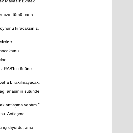
erek Mayasız Ekmek
arınızın tümü bana
boynunu kıracaksınız.
.
eksiniz.
pacaksınız.
lar.
nız RAB'bin önüne
baha bırakılmayacak.
lağı anasının sütünde
rak antlaşma yaptım."
 su. Antlaşma
ü ışıldıyordu, ama