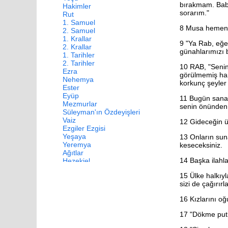
bırakmam. Baba
Hakimler
sorarım."
Rut
1. Samuel
8
Musa hemen y
2. Samuel
1. Krallar
9
"Ya Rab, eğer
2. Krallar
günahlarımızı b
1. Tarihler
2. Tarihler
10
RAB, "Senin 
Ezra
görülmemiş har
Nehemya
korkunç şeyle
Ester
Eyüp
11 Bugün sana ve
Mezmurlar
senin önünden
Süleyman'ın Özdeyişleri
Vaiz
12
Gideceğin ül
Ezgiler Ezgisi
Yeşaya
13
Onların suna
Yeremya
keseceksiniz.
Ağıtlar
14
Başka ilahla
Hezekiel
Daniel
15
Ülke halkıyl
Hoşea
sizi de çağırırl
Yoel
Amos
16
Kızlarını oğu
Ovadya
Yunus
17
"Dökme putl
Mika
Nahum