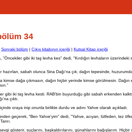
 bölüm 34
|
Sonraki bölüm
|
Çıkış kitabının içeriği
|
Kutsal Kitap içeriği
Öncekiler gibi iki taş levha kes" dedi, "Kırdığın levhaların üzerindeki 
hazırlan, sabah olunca Sina Dağı'na çık; dağın tepesinde, huzurumda
 kimse dağa çıkmasın, dağın hiçbir yerinde kimse görülmesin. Dağın 
sın."
r gibi iki taş levha kesti. RAB'bin buyurduğu gibi sabah erkenden kalktı
ı'na çıktı.
çinde oraya inip onunla birlikte durdu ve adını Yahve olarak açıkladı.
den geçerek, "Ben Yahve'yim" dedi, "Yahve, acıyan, lütfeden, tez öfk
Tanrı.
evgi gösterir, suçlarını, başkaldırılarını, günahlarını bağışlarım. Hiçbir