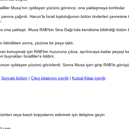
ailliler Musa'nın ışıldayan yüzünü görünce, ona yaklaşmaya korktular.
yanına çağırdı. Harun'la İsrail topluluğunun bütün önderleri çevresine 
.
 ona yaklaştı. Musa RAB'bin Sina Dağı'nda kendisine bildirdiği bütün 
bitirdikten sonra, yüzüne bir peçe taktı.
n konuşmak için RAB'bin huzuruna çıksa, ayrılıncaya kadar peçeyi ka
 buyrukları İsrailliler'e bildirir,
de onun ışıldayan yüzünü görürlerdi. Sonra Musa içeri girip RAB'le görü
|
Sonraki bölüm
|
Çıkış kitabının içeriği
|
Kutsal Kitap içeriği
inleri veya basılı kopyalarını edinmek için iletişime geçin:
ld.com