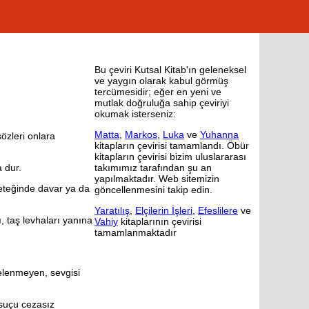
Bu çeviri Kutsal Kitab'ın geleneksel
ve yaygın olarak kabul görmüş
tercümesidir; eğer en yeni ve
mutlak doğruluğa sahip çeviriyi
okumak isterseniz:
Matta
,
Markos
,
Luka
ve
Yuhanna
sözleri onlara
kitapların çevirisi tamamlandı. Öbür
kitapların çevirisi bizim uluslararası
 dur.
takımımız tarafından şu an
yapılmaktadır. Web sitemizin
eteğinde davar ya da
göncellenmesini takip edin.
Yaratılış
,
Elçilerin İşleri
,
Efeslilere
ve
, taş levhaları yanına
Vahiy
kitaplarının çevirisi
tamamlanmaktadır
elenmeyen, sevgisi
 suçu cezasız