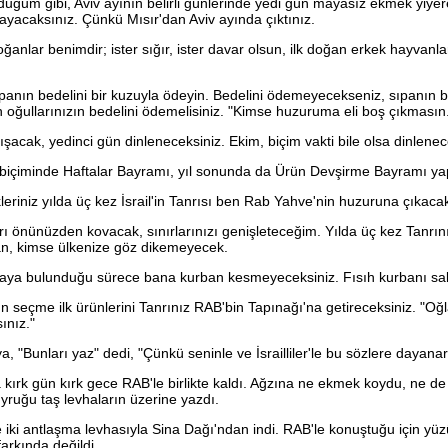
duğum gibi, Aviv ayının belirli günlerinde yedi gün mayasız ekmek yiy
ayacaksınız. Çünkü Mısır'dan Aviv ayında çıktınız.
oğanlar benimdir; ister sığır, ister davar olsun, ilk doğan erkek hayvanl
panın bedelini bir kuzuyla ödeyin. Bedelini ödemeyecekseniz, sıpanın 
n oğullarınızın bedelini ödemelisiniz. "Kimse huzuruma eli boş çıkmasın
lışacak, yedinci gün dinleneceksiniz. Ekim, biçim vakti bile olsa dinlenec
 biçiminde Haftalar Bayramı, yıl sonunda da Ürün Devşirme Bayramı ya
eriniz yılda üç kez İsrail'in Tanrısı ben Rab Yahve'nin huzuruna çıkacak
rı önünüzden kovacak, sınırlarınızı genişleteceğim. Yılda üç kez Tanrı
an, kimse ülkenize göz dikemeyecek.
aya bulunduğu sürece bana kurban kesmeyeceksiniz. Fısıh kurbanı sa
n seçme ilk ürünlerini Tanrınız RAB'bin Tapınağı'na getireceksiniz. "Oğ
ınız."
 "Bunları yaz" dedi, "Çünkü seninle ve İsrailliler'le bu sözlere dayana
ırk gün kırk gece RAB'le birlikte kaldı. Ağzına ne ekmek koydu, ne de
uyruğu taş levhaların üzerine yazdı.
iki antlaşma levhasıyla Sina Dağı'ndan indi. RAB'le konuştuğu için yüz
arkında değildi.