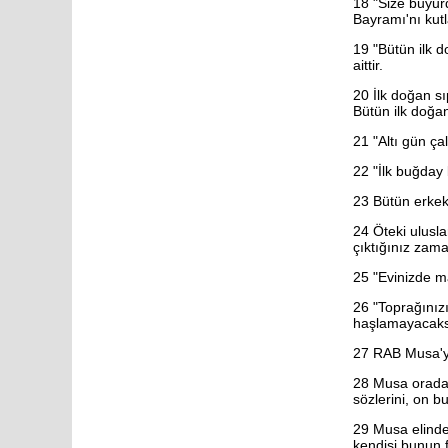
18 "Size buyur
Habakkuk
Bayramı'nı kutl
Sefanya
Haggay
19
"Bütün ilk d
Zekeriya
aittir.
Malaki
Matta
20
İlk doğan sı
Markos
Bütün ilk doğa
Luka
Yuhanna
21
"Altı gün ça
Elçilerin İşleri
22
"İlk buğday
Romalılar
1. Korintliler
23
Bütün erkekl
2. Korintliler
Galatyalılar
24
Öteki ulusla
Efesliler
çıktığınız zam
Filipililer
Koloseliler
25
"Evinizde m
1. Selanikliler
2. Selanikliler
26
"Toprağınızı
1. Timoteos
haşlamayacaks
2. Timoteos
Titus
27
RAB Musa'ya,
Filimon
İbraniler
28
Musa orada k
Yakup
sözlerini, on b
1. Petrus
2. Petrus
29
Musa elinde 
1. Yuhanna
kendisi bunun f