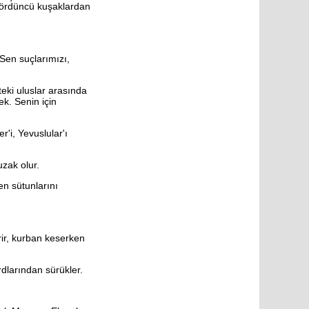
 dördüncü kuşaklardan
 Sen suçlarımızı,
eki uluslar arasında
k. Senin için
er'i, Yevuslular'ı
zak olur.
en sütunlarını
rir, kurban keserken
ardlarından sürükler.