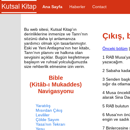
Ana Sayfa
Haberler
Contact
Bu web sitesi, Kutsal Kitap'ın
Çıkış,
derinliklerine inmenize ve Tanrı'nın
sözünü daha iyi anlamanıza
yardımcı olmak için tasarlanmıştır.
Eski ve Yeni Antlaşma'nın her kitabı,
Önceki bölüm
Tanrı'nın planını ve halkına olan
1
RAB Musa'ya, "
sevgisini açıklar. Bugün keşfetmeye
yazacağım.
başlayın ve ruhsal yolculuğunuzda
size rehberlik etmesine izin verin.
2
Sabaha kadar 
Bible
3
Senden başka
(Kitâb-ı Mukaddes)
sığır da otlama
Navigasyonu
4
Musa öncekile
alarak Sina Dağ
Yaratılış
5
RAB bulutun i
Mısırdan Çıkış
6
Musa'nın önün
Levililer
engin ve sadık 
Çölde Sayım
Yasa'nın Tekrarı
7
Binlercesine s
Yeşu