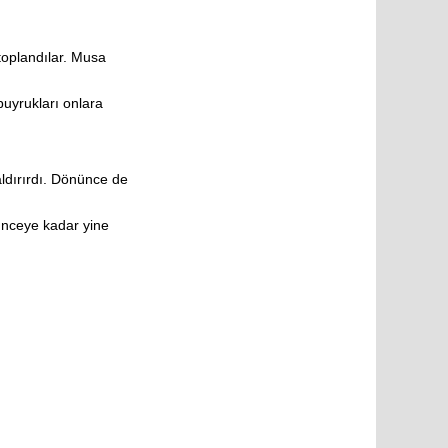
toplandılar. Musa
buyrukları onlara
ldırırdı. Dönünce de
şünceye kadar yine