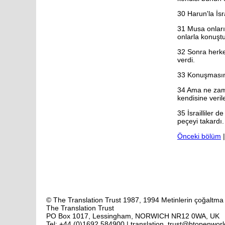
2. Yuhanna
30
Harun'la İsr
3. Yuhanna
Yahuda
31
Musa onları 
Vahiy
onlarla konuştu
32
Sonra herkes
verdi.
33
Konuşmasını 
34
Ama ne zama
kendisine verilen
35
İsrailliler 
peçeyi takardı.
Önceki bölüm
© The Translation Trust 1987, 1994 Metinlerin çoğaltma iz
The Translation Trust
PO Box 1017, Lessingham, NORWICH NR12 0WA, UK
Tel: +44 (0)1692 584900 | translation_trust@btopenwor