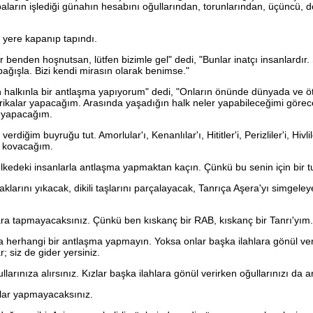
ların işlediği günahın hesabını oğullarından, torunlarından, üçüncü,
ere kapanıp tapındı.
 benden hoşnutsan, lütfen bizimle gel" dedi, "Bunlar inatçı insanlardır.
ağışla. Bizi kendi mirasın olarak benimse."
halkınla bir antlaşma yapıyorum" dedi, "Onların önünde dünyada ve öt
ikalar yapacağım. Arasında yaşadığın halk neler yapabileceğimi görece
r yapacağım.
rdiğim buyruğu tut. Amorlular'ı, Kenanlılar'ı, Hititler'i, Perizliler'i, Hivlil
 kovacağım.
kedeki insanlarla antlaşma yapmaktan kaçın. Çünkü bu senin için bir tu
klarını yıkacak, dikili taşlarını parçalayacak, Tanrıça Aşera'yı simgeley
ra tapmayacaksınız. Çünkü ben kıskanç bir RAB, kıskanç bir Tanrı'yım.
a herhangi bir antlaşma yapmayın. Yoksa onlar başka ilahlara gönül ve
ar; siz de gider yersiniz.
llarınıza alırsınız. Kızlar başka ilahlara gönül verirken oğullarınızı da 
ar yapmayacaksınız.