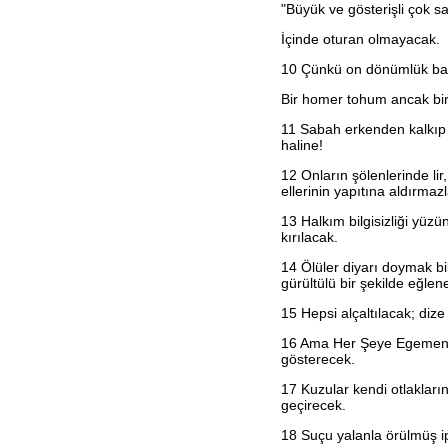
"Büyük ve gösterişli çok sa
Habakkuk
Sefanya
İçinde oturan olmayacak.
Haggay
Zekeriya
10
Çünkü on dönümlük bağ
Malaki
Matta
Bir homer tohum ancak bir 
Markos
Luka
11
Sabah erkenden kalkıp i
Yuhanna
haline!
Elçilerin İşleri
Romalılar
12
Onların şölenlerinde lir,
1. Korintliler
ellerinin yapıtına aldırmazl
2. Korintliler
Galatyalılar
13
Halkım bilgisizliği yüzü
Efesliler
kırılacak.
Filipililer
14
Ölüler diyarı doymak bil
Koloseliler
gürültülü bir şekilde eğlen
1. Selanikliler
2. Selanikliler
15
Hepsi alçaltılacak; dize 
1. Timoteos
2. Timoteos
16
Ama Her Şeye Egemen RA
Titus
gösterecek.
Filimon
İbraniler
17
Kuzular kendi otlakların
Yakup
geçirecek.
1. Petrus
2. Petrus
18
Suçu yalanla örülmüş ip
1. Yuhanna