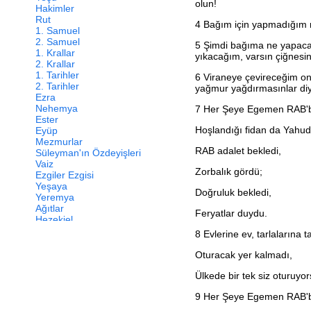
olun!
Hakimler
Rut
4
Bağım için yapmadığım n
1. Samuel
2. Samuel
5
Şimdi bağıma ne yapacağım
1. Krallar
yıkacağım, varsın çiğnesin
2. Krallar
1. Tarihler
6
Viraneye çevireceğim on
2. Tarihler
yağmur yağdırmasınlar diy
Ezra
Nehemya
7
Her Şeye Egemen RAB'bin 
Ester
Hoşlandığı fidan da Yahuda
Eyüp
Mezmurlar
RAB adalet bekledi,
Süleyman'ın Özdeyişleri
Vaiz
Zorbalık gördü;
Ezgiler Ezgisi
Yeşaya
Doğruluk bekledi,
Yeremya
Ağıtlar
Feryatlar duydu.
Hezekiel
Daniel
8
Evlerine ev, tarlalarına t
Hoşea
Yoel
Oturacak yer kalmadı,
Amos
Ovadya
Ülkede bir tek siz oturuyo
Yunus
9
Her Şeye Egemen RAB'bin
Mika
Nahum