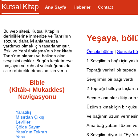
Ana Sayfa
Haberler
Contact
Bu web sitesi, Kutsal Kitap'ın
Yeşaya, böl
derinliklerine inmenize ve Tanrı'nın
sözünü daha iyi anlamanıza
yardımcı olmak için tasarlanmıştır.
Eski ve Yeni Antlaşma'nın her kitabı,
Önceki bölüm
|
Sonraki b
Tanrı'nın planını ve halkına olan
1
Sevgilimin bağı için yaktı
sevgisini açıklar. Bugün keşfetmeye
başlayın ve ruhsal yolculuğunuzda
Toprağı verimli bir tepede
size rehberlik etmesine izin verin.
Sevgilimin bir bağı vardı.
Bible
2
Toprağı belleyip taşları a
(Kitâb-ı Mukaddes)
Navigasyonu
Seçme asmalar dikip orta y
Üzüm sıkmak için bir çuku
Yaratılış
Ve bağının üzüm vermesini
Mısırdan Çıkış
Levililer
Ama bağ yabanıl üzüm ver
Çölde Sayım
Yasa'nın Tekrarı
3
Sevgilim diyor ki: "Ey Y
Yeşu