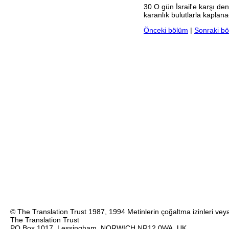
30
O gün İsrail'e karşı deni
karanlık bulutlarla kaplan
Önceki bölüm
|
Sonraki b
© The Translation Trust 1987, 1994 Metinlerin çoğaltma izinleri veya 
The Translation Trust
PO Box 1017, Lessingham, NORWICH NR12 0WA, UK