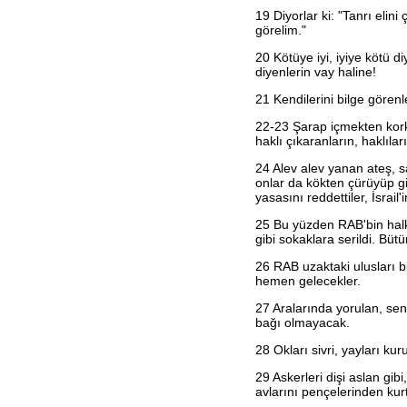
2. Yuhanna
19
Diyorlar ki: "Tanrı elini
3. Yuhanna
görelim."
Yahuda
Vahiy
20
Kötüye iyi, iyiye kötü diy
diyenlerin vay haline!
21
Kendilerini bilge görenle
22-23 Şarap içmekten korkm
haklı çıkaranların, haklıla
24
Alev alev yanan ateş, sa
onlar da kökten çürüyüp g
yasasını reddettiler, İsrail
25
Bu yüzden RAB'bin halkına
gibi sokaklara serildi. Bü
26
RAB uzaktaki ulusları bi
hemen gelecekler.
27
Aralarında yorulan, se
bağı olmayacak.
28
Okları sivri, yayları kur
29
Askerleri dişi aslan gib
avlarını pençelerinden kur