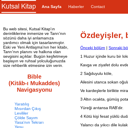
Ana Sayfa
Haberler
Contact
Bu web sitesi, Kutsal Kitap'ın
Özdeyişler,
derinliklerine inmenize ve Tanrı'nın
sözünü daha iyi anlamanıza
yardımcı olmak için tasarlanmıştır.
Eski ve Yeni Antlaşma'nın her kitabı,
Önceki bölüm
|
Sonraki b
Tanrı'nın planını ve halkına olan
1
Huzur içinde kuru bir lo
sevgisini açıklar. Bugün keşfetmeye
başlayın ve ruhsal yolculuğunuzda
Kavga ve ziyafet dolu evden
size rehberlik etmesine izin verin.
2
Sağduyulu köle,
Bible
Ailesini utanca sokan oğu
(Kitâb-ı Mukaddes)
Navigasyonu
Ve kardeşlerle birlikte mira
3
Altın ocakta, gümüş potada
Yaratılış
Yüreği arıtansa RAB'dir.
Mısırdan Çıkış
Levililer
4
Kötü kişi fesat yüklü duda
Çölde Sayım
Yasa'nın Tekrarı
Yalancı da yıkıcı dile kulak 
Yeşu