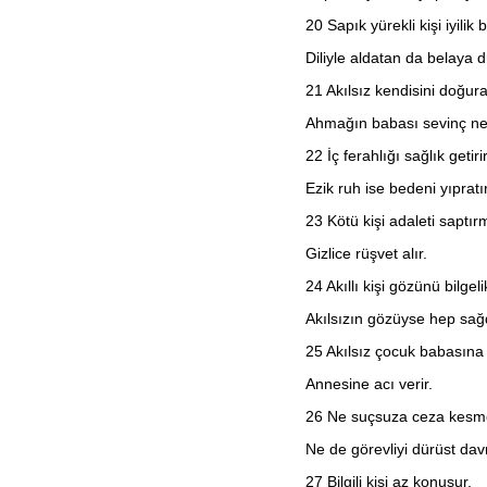
2. Yuhanna
20
Sapık yürekli kişi iyilik
3. Yuhanna
Yahuda
Diliyle aldatan da belaya d
Vahiy
21
Akılsız kendisini doğura
Ahmağın babası sevinç ned
22
İç ferahlığı sağlık getirir
Ezik ruh ise bedeni yıpratır
23
Kötü kişi adaleti saptır
Gizlice rüşvet alır.
24
Akıllı kişi gözünü bilgel
Akılsızın gözüyse hep sağ
25
Akılsız çocuk babasına
Annesine acı verir.
26
Ne suçsuza ceza kesmek
Ne de görevliyi dürüst dav
27
Bilgili kişi az konuşur,