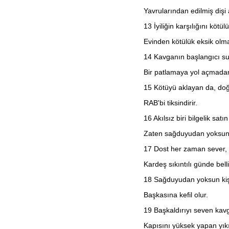
Habakkuk
Yavrularından edilmiş dişi 
Sefanya
Haggay
13
İyiliğin karşılığını kötü
Zekeriya
Malaki
Evinden kötülük eksik olm
Matta
Markos
14
Kavganın başlangıcı su 
Luka
Yuhanna
Bir patlamaya yol açmadan
Elçilerin İşleri
15
Kötüyü aklayan da, d
Romalılar
1. Korintliler
RAB'bi tiksindirir.
2. Korintliler
Galatyalılar
16
Akılsız biri bilgelik sat
Efesliler
Filipililer
Zaten sağduyudan yoksun
Koloseliler
1. Selanikliler
17
Dost her zaman sever,
2. Selanikliler
1. Timoteos
Kardeş sıkıntılı günde belli
2. Timoteos
Titus
18
Sağduyudan yoksun kişi
Filimon
İbraniler
Başkasına kefil olur.
Yakup
19
Başkaldırıyı seven kavg
1. Petrus
2. Petrus
Kapısını yüksek yapan yıkı
1. Yuhanna