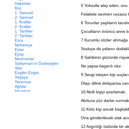
Hakimler
5
Yoksulla alay eden, onu 
Rut
1. Samuel
Felakete sevinen cezasız 
2. Samuel
1. Krallar
6
Torunlar yaşlıların tacıdır
2. Krallar
1. Tarihler
Çocukların övüncü anne ba
2. Tarihler
7
Kurumlu sözler ahmağa 
Ezra
Nehemya
Soyluya da yalancı dudakl
Ester
Eyüp
8
Sahibinin gözünde rüşvet 
Mezmurlar
Süleyman'ın Özdeyişleri
Ne yapsa başarılı olur.
Vaiz
Ezgiler Ezgisi
9
Sevgi isteyen kişi suçları
Yeşaya
Yeremya
Olayı diline dolayansa can 
Ağıtlar
Hezekiel
10
Akıllı kişiyi azarlamak,
Daniel
Hoşea
Akılsıza yüz darbe vurmakta
Yoel
11
Kötü kişi ancak başkaldı
Amos
Ovadya
Ona gönderilecek ulak acı
Yunus
Mika
12
Azgınlığı üstünde bir ak
Nahum