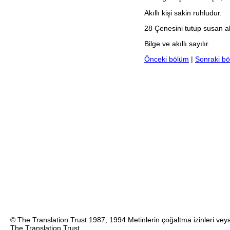
Akıllı kişi sakin ruhludur.
28
Çenesini tutup susan a
Bilge ve akıllı sayılır.
Önceki bölüm
|
Sonraki b
© The Translation Trust 1987, 1994 Metinlerin çoğaltma izinleri veya 
The Translation Trust