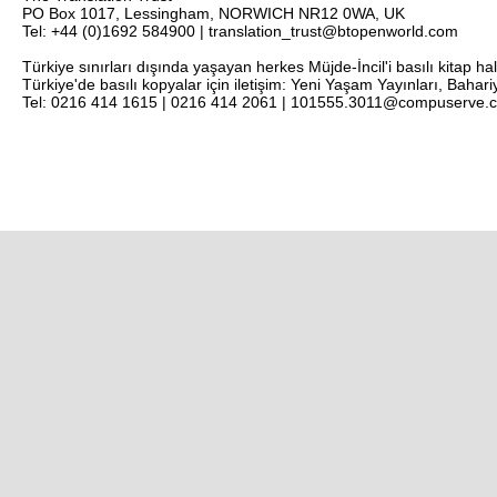
PO Box 1017, Lessingham, NORWICH NR12 0WA, UK
Tel: +44 (0)1692 584900 | translation_trust@btopenworld.com
Türkiye sınırları dışında yaşayan herkes Müjde-İncil'i basılı kitap ha
Türkiye'de basılı kopyalar için iletişim: Yeni Yaşam Yayınları, Bahar
Tel: 0216 414 1615 | 0216 414 2061 | 101555.3011@compuserve.