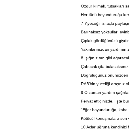
Habakkuk
Özgür kılmak, tutsakları s
Sefanya
Haggay
Her türlü boyunduruğu kır
Zekeriya
Malaki
7
Yiyeceğinizi açla paylaş
Matta
Markos
Barınaksız yoksulları eviniz
Luka
Yuhanna
Çıplak gördüğünüzü giydiri
Elçilerin İşleri
Yakınlarınızdan yardımını
Romalılar
1. Korintliler
8
Işığınız tan gibi ağaraca
2. Korintliler
Galatyalılar
Çabucak şifa bulacaksınız
Efesliler
Filipililer
Doğruluğunuz önünüzden 
Koloseliler
1. Selanikliler
RAB'bin yüceliği artçınız o
2. Selanikliler
1. Timoteos
9
O zaman yardım çağrılar
2. Timoteos
Titus
Feryat ettiğinizde, 'İşte b
Filimon
İbraniler
"Eğer boyunduruğa, kaba 
Yakup
Kötücül konuşmalara son v
1. Petrus
2. Petrus
10
Açlar uğruna kendinizi 
1. Yuhanna