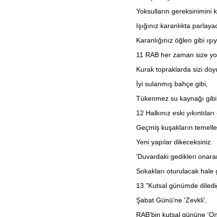
2. Yuhanna
Yoksulların gereksinimini k
3. Yuhanna
Yahuda
Işığınız karanlıkta parlaya
Vahiy
Karanlığınız öğlen gibi ışı
11
RAB her zaman size yol
Kurak topraklarda sizi doy
İyi sulanmış bahçe gibi,
Tükenmez su kaynağı gibi 
12
Halkınız eski yıkıntılar
Geçmiş kuşakların temelle
Yeni yapılar dikeceksiniz.
'Duvardaki gedikleri onara
Sokakları oturulacak hale 
13
"Kutsal günümde diledi
Şabat Günü'ne 'Zevkli',
RAB'bin kutsal gününe 'On