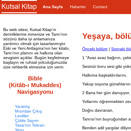
Ana Sayfa
Haberler
Contact
Bu web sitesi, Kutsal Kitap'ın
Yeşaya, böl
derinliklerine inmenize ve Tanrı'nın
sözünü daha iyi anlamanıza
yardımcı olmak için tasarlanmıştır.
Eski ve Yeni Antlaşma'nın her kitabı,
Önceki bölüm
|
Sonraki b
Tanrı'nın planını ve halkına olan
1
"Avaz avaz bağırın, çek
sevgisini açıklar. Bugün keşfetmeye
başlayın ve ruhsal yolculuğunuzda
Sesinizi boru sesi gibi yüks
size rehberlik etmesine izin verin.
Halkıma başkaldırılarını,
Bible
Yakup soyuna günahlarını b
(Kitâb-ı Mukaddes)
Navigasyonu
2
Bana her gün danışıyor,
Yollarımı öğrenmekten ze
Yaratılış
Doğru davranan,
Mısırdan Çıkış
Levililer
Tanrısı'nın buyruğundan ay
Çölde Sayım
Yasa'nın Tekrarı
Benden adil yargılar diliyor
Yeşu