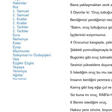
Hakimler
Bana yaklaşmaktan zevk al
Rut
1. Samuel
3
Diyorlar ki: 'Oruç tuttu
2. Samuel
1. Krallar
Benliğimizi yendiğimizi ne
2. Krallar
1. Tarihler
"Bakın, oruç tuttuğunuz gü
2. Tarihler
İşçilerinizi eziyorsunuz.
Ezra
Nehemya
4
Orucunuz kavgayla, çek
Ester
Eyüp
Şiddetli yumruklaşmayla bi
Mezmurlar
Süleyman'ın Özdeyişleri
Bugünkü gibi oruç tutmakl
Vaiz
Ezgiler Ezgisi
Sesinizi yükseklere duyur
Yeşaya
Yeremya
5
İstediğim oruç bu mu sa
Ağıtlar
Hezekiel
İnsanın benliğini yenmesi
Daniel
Hoşea
Kamış gibi baş eğip çul ve
Yoel
Siz buna mı oruç, RAB'bi
Amos
Ovadya
6
Benim istediğim oruç,
Yunus
Mika
Haksız yere zincire, boyu
Nahum