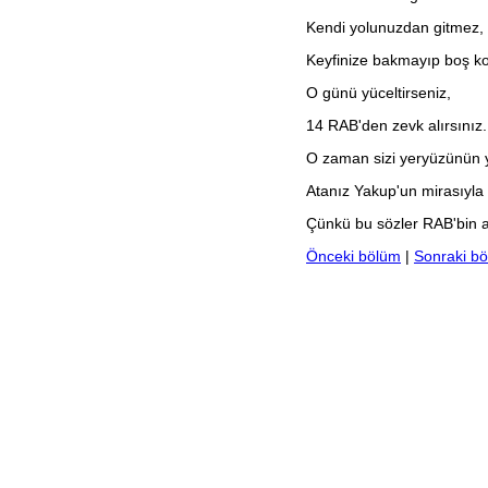
Kendi yolunuzdan gitmez,
Keyfinize bakmayıp boş k
O günü yüceltirseniz,
14
RAB'den zevk alırsınız.
O zaman sizi yeryüzünün yü
Atanız Yakup'un mirasıyla
Çünkü bu sözler RAB'bin a
Önceki bölüm
|
Sonraki b