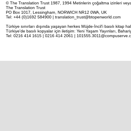
© The Translation Trust 1987, 1994 Metinlerin çoğaltma izinleri veya 
The Translation Trust
PO Box 1017, Lessingham, NORWICH NR12 0WA, UK
Tel: +44 (0)1692 584900 | translation_trust@btopenworld.com
Türkiye sınırları dışında yaşayan herkes Müjde-İncil'i basılı kitap ha
Türkiye'de basılı kopyalar için iletişim: Yeni Yaşam Yayınları, Bahar
Tel: 0216 414 1615 | 0216 414 2061 | 101555.3011@compuserve.