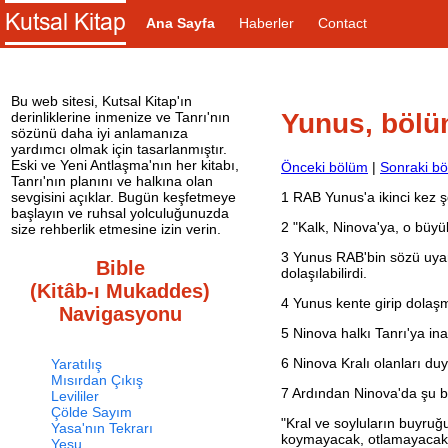
Ana Sayfa
Haberler
Contact
Bu web sitesi, Kutsal Kitap'ın
Yunus, bölü
derinliklerine inmenize ve Tanrı'nın
sözünü daha iyi anlamanıza
yardımcı olmak için tasarlanmıştır.
Eski ve Yeni Antlaşma'nın her kitabı,
Önceki bölüm
|
Sonraki b
Tanrı'nın planını ve halkına olan
1
RAB Yunus'a ikinci kez ş
sevgisini açıklar. Bugün keşfetmeye
başlayın ve ruhsal yolculuğunuzda
2
"Kalk, Ninova'ya, o büyük
size rehberlik etmesine izin verin.
3
Yunus RAB'bin sözü uyarın
Bible
dolaşılabilirdi.
(Kitâb-ı Mukaddes)
4
Yunus kente girip dolaşma
Navigasyonu
5
Ninova halkı Tanrı'ya in
6
Ninova Kralı olanları duy
Yaratılış
Mısırdan Çıkış
7
Ardından Ninova'da şu b
Levililer
Çölde Sayım
"Kral ve soyluların buyruğu
Yasa'nın Tekrarı
koymayacak, otlamayacak
Yeşu