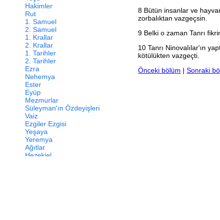
Hakimler
8
Bütün insanlar ve hayvan
Rut
zorbalıktan vazgeçsin.
1. Samuel
2. Samuel
9
Belki o zaman Tanrı fikri
1. Krallar
2. Krallar
10
Tanrı Ninovalılar'ın yap
1. Tarihler
kötülükten vazgeçti.
2. Tarihler
Ezra
Önceki bölüm
|
Sonraki b
Nehemya
Ester
Eyüp
Mezmurlar
Süleyman'ın Özdeyişleri
Vaiz
Ezgiler Ezgisi
Yeşaya
Yeremya
Ağıtlar
Hezekiel
Daniel
Hoşea
Yoel
Amos
Ovadya
Yunus
Mika
Nahum