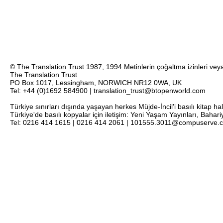
© The Translation Trust 1987, 1994 Metinlerin çoğaltma izinleri veya 
The Translation Trust
PO Box 1017, Lessingham, NORWICH NR12 0WA, UK
Tel: +44 (0)1692 584900 | translation_trust@btopenworld.com
Türkiye sınırları dışında yaşayan herkes Müjde-İncil'i basılı kitap ha
Türkiye'de basılı kopyalar için iletişim: Yeni Yaşam Yayınları, Bahar
Tel: 0216 414 1615 | 0216 414 2061 | 101555.3011@compuserve.