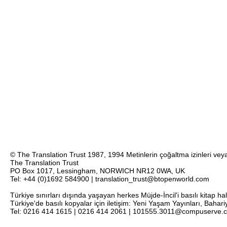
© The Translation Trust 1987, 1994 Metinlerin çoğaltma izinleri veya 
The Translation Trust
PO Box 1017, Lessingham, NORWICH NR12 0WA, UK
Tel: +44 (0)1692 584900 | translation_trust@btopenworld.com
Türkiye sınırları dışında yaşayan herkes Müjde-İncil'i basılı kitap ha
Türkiye'de basılı kopyalar için iletişim: Yeni Yaşam Yayınları, Bahar
Tel: 0216 414 1615 | 0216 414 2061 | 101555.3011@compuserve.