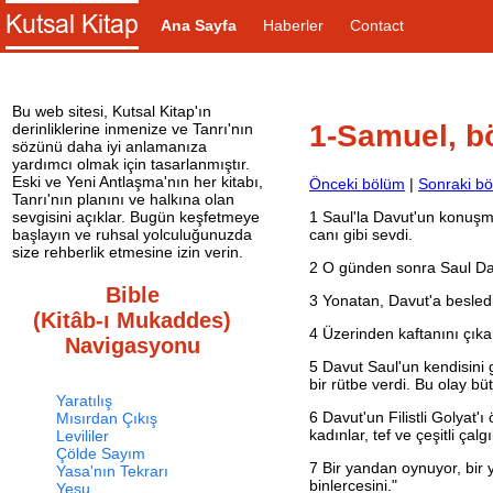
Ana Sayfa
Haberler
Contact
Bu web sitesi, Kutsal Kitap'ın
1-Samuel, b
derinliklerine inmenize ve Tanrı'nın
sözünü daha iyi anlamanıza
yardımcı olmak için tasarlanmıştır.
Eski ve Yeni Antlaşma'nın her kitabı,
Önceki bölüm
|
Sonraki b
Tanrı'nın planını ve halkına olan
1
Saul'la Davut'un konuşma
sevgisini açıklar. Bugün keşfetmeye
canı gibi sevdi.
başlayın ve ruhsal yolculuğunuzda
size rehberlik etmesine izin verin.
2
O günden sonra Saul Dav
Bible
3
Yonatan, Davut'a beslediğ
(Kitâb-ı Mukaddes)
4
Üzerinden kaftanını çıkarı
Navigasyonu
5
Davut Saul'un kendisini 
bir rütbe verdi. Bu olay büt
Yaratılış
6
Davut'un Filistli Golyat'
Mısırdan Çıkış
kadınlar, tef ve çeşitli çal
Levililer
Çölde Sayım
7
Bir yandan oynuyor, bir y
Yasa'nın Tekrarı
binlercesini."
Yeşu