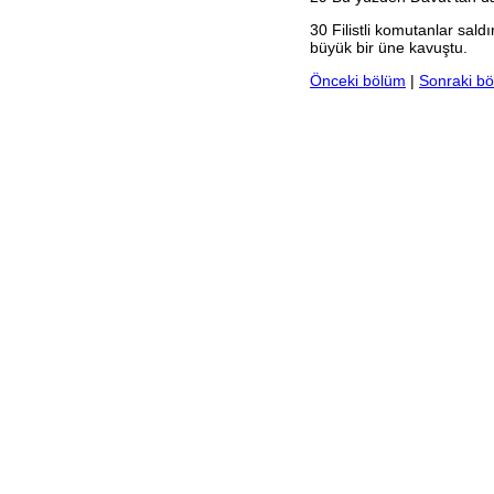
2. Yuhanna
30
Filistli komutanlar sal
3. Yuhanna
büyük bir üne kavuştu.
Yahuda
Vahiy
Önceki bölüm
|
Sonraki b