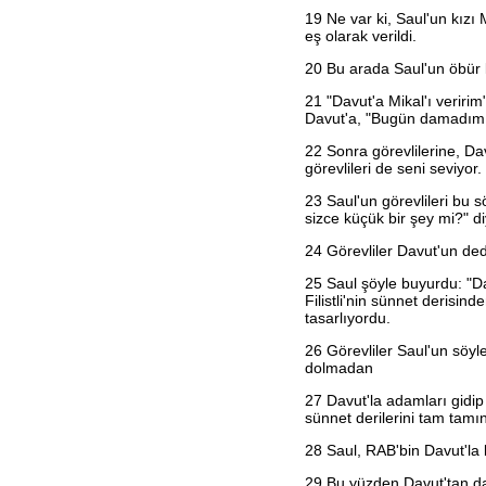
Habakkuk
19
Ne var ki, Saul'un kızı 
Sefanya
eş olarak verildi.
Haggay
Zekeriya
20
Bu arada Saul'un öbür k
Malaki
Matta
21
"Davut'a Mikal'ı veririm
Markos
Davut'a, "Bugün damadım ol
Luka
22
Sonra görevlilerine, Dav
Yuhanna
görevlileri de seni seviyo
Elçilerin İşleri
Romalılar
23
Saul'un görevlileri bu s
1. Korintliler
sizce küçük bir şey mi?" di
2. Korintliler
Galatyalılar
24
Görevliler Davut'un dedik
Efesliler
Filipililer
25
Saul şöyle buyurdu: "Da
Koloseliler
Filistli'nin sünnet derisind
1. Selanikliler
tasarlıyordu.
2. Selanikliler
1. Timoteos
26
Görevliler Saul'un söyle
2. Timoteos
dolmadan
Titus
Filimon
27
Davut'la adamları gidip i
İbraniler
sünnet derilerini tam tamın
Yakup
1. Petrus
28
Saul, RAB'bin Davut'la b
2. Petrus
1. Yuhanna
29
Bu yüzden Davut'tan da