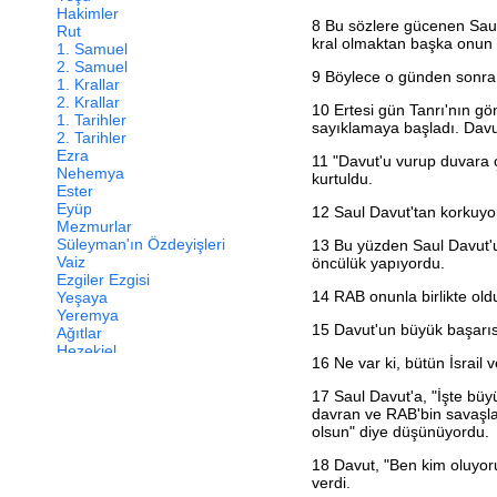
Hakimler
8
Bu sözlere gücenen Saul ç
Rut
kral olmaktan başka onun n
1. Samuel
2. Samuel
9
Böylece o günden sonra 
1. Krallar
2. Krallar
10
Ertesi gün Tanrı'nın gön
1. Tarihler
sayıklamaya başladı. Davut
2. Tarihler
Ezra
11
"Davut'u vurup duvara ç
Nehemya
kurtuldu.
Ester
Eyüp
12
Saul Davut'tan korkuyor
Mezmurlar
Süleyman'ın Özdeyişleri
13
Bu yüzden Saul Davut'u 
Vaiz
öncülük yapıyordu.
Ezgiler Ezgisi
14
RAB onunla birlikte oldu
Yeşaya
Yeremya
15
Davut'un büyük başarıs
Ağıtlar
Hezekiel
16
Ne var ki, bütün İsrail
Daniel
Hoşea
17
Saul Davut'a, "İşte büy
Yoel
davran ve RAB'bin savaşlar
Amos
olsun" diye düşünüyordu.
Ovadya
Yunus
18
Davut, "Ben kim oluyoru
Mika
verdi.
Nahum