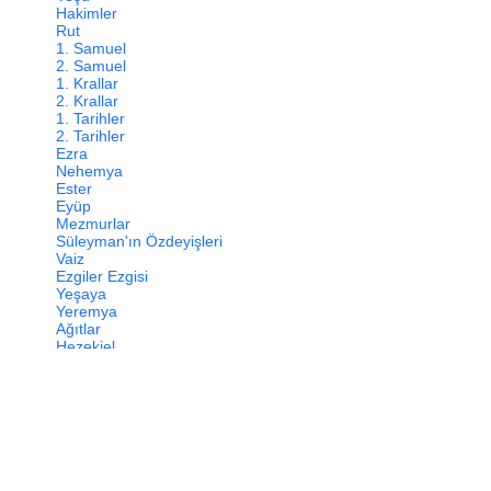
Hakimler
Rut
1. Samuel
2. Samuel
1. Krallar
2. Krallar
1. Tarihler
2. Tarihler
Ezra
Nehemya
Ester
Eyüp
Mezmurlar
Süleyman'ın Özdeyişleri
Vaiz
Ezgiler Ezgisi
Yeşaya
Yeremya
Ağıtlar
Hezekiel
Daniel
Hoşea
Yoel
Amos
Ovadya
Yunus
Mika
Nahum