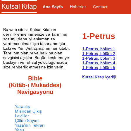
Ana Sayfa
Haberler
Contact
Bu web sitesi, Kutsal Kitap'ın
1-Petrus
derinliklerine inmenize ve Tanrı'nın
sözünü daha iyi anlamanıza
yardımcı olmak için tasarlanmıştır.
Eski ve Yeni Antlaşma'nın her kitabı,
1-Petrus, bölüm 1
Tanrı'nın planını ve halkına olan
1-Petrus, bölüm 2
sevgisini açıklar. Bugün keşfetmeye
1-Petrus, bölüm 3
başlayın ve ruhsal yolculuğunuzda
1-Petrus, bölüm 4
size rehberlik etmesine izin verin.
1-Petrus, bölüm 5
Kutsal Kitap içeriği
Bible
(Kitâb-ı Mukaddes)
Navigasyonu
Yaratılış
Mısırdan Çıkış
Levililer
Çölde Sayım
Yasa'nın Tekrarı
Yeşu