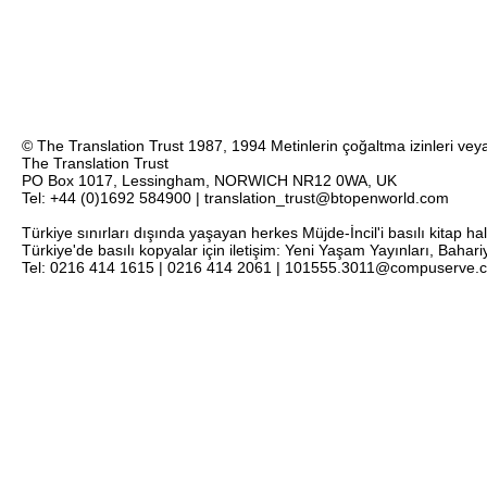
© The Translation Trust 1987, 1994 Metinlerin çoğaltma izinleri veya 
The Translation Trust
PO Box 1017, Lessingham, NORWICH NR12 0WA, UK
Tel: +44 (0)1692 584900 | translation_trust@btopenworld.com
Türkiye sınırları dışında yaşayan herkes Müjde-İncil'i basılı kitap ha
Türkiye'de basılı kopyalar için iletişim: Yeni Yaşam Yayınları, Bahar
Tel: 0216 414 1615 | 0216 414 2061 | 101555.3011@compuserve.