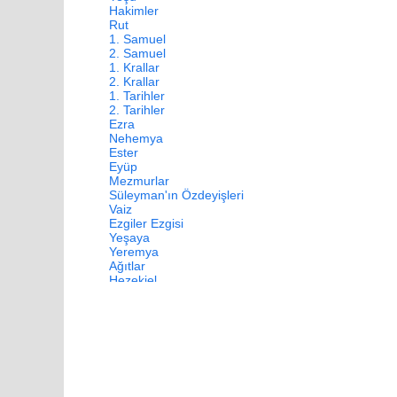
Hakimler
Rut
1. Samuel
2. Samuel
1. Krallar
2. Krallar
1. Tarihler
2. Tarihler
Ezra
Nehemya
Ester
Eyüp
Mezmurlar
Süleyman'ın Özdeyişleri
Vaiz
Ezgiler Ezgisi
Yeşaya
Yeremya
Ağıtlar
Hezekiel
Daniel
Hoşea
Yoel
Amos
Ovadya
Yunus
Mika
Nahum