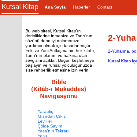
Ana Sayfa
Haberler
Contact
Bu web sitesi, Kutsal Kitap'ın
2-Yuha
derinliklerine inmenize ve Tanrı'nın
sözünü daha iyi anlamanıza
yardımcı olmak için tasarlanmıştır.
Eski ve Yeni Antlaşma'nın her kitabı,
2-Yuhanna, bö
Tanrı'nın planını ve halkına olan
sevgisini açıklar. Bugün keşfetmeye
Kutsal Kitap içe
başlayın ve ruhsal yolculuğunuzda
size rehberlik etmesine izin verin.
Bible
(Kitâb-ı Mukaddes)
Navigasyonu
Yaratılış
Mısırdan Çıkış
Levililer
Çölde Sayım
Yasa'nın Tekrarı
Yeşu