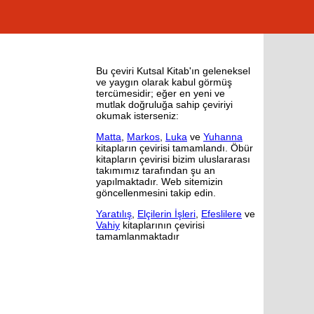
Bu çeviri Kutsal Kitab'ın geleneksel
ve yaygın olarak kabul görmüş
tercümesidir; eğer en yeni ve
mutlak doğruluğa sahip çeviriyi
okumak isterseniz:
Matta
,
Markos
,
Luka
ve
Yuhanna
kitapların çevirisi tamamlandı. Öbür
kitapların çevirisi bizim uluslararası
takımımız tarafından şu an
yapılmaktadır. Web sitemizin
göncellenmesini takip edin.
Yaratılış
,
Elçilerin İşleri
,
Efeslilere
ve
Vahiy
kitaplarının çevirisi
tamamlanmaktadır