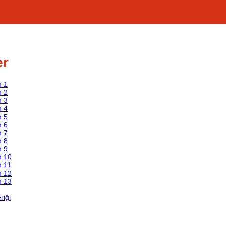
er
m 1
m 2
m 3
m 4
m 5
m 6
m 7
m 8
m 9
m 10
m 11
m 12
m 13
riği