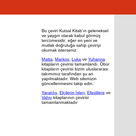
Bu çeviri Kutsal Kitab'ın geleneksel
ve yaygın olarak kabul görmüş
tercümesidir; eğer en yeni ve
mutlak doğruluğa sahip çeviriyi
okumak isterseniz:
Matta
,
Markos
,
Luka
ve
Yuhanna
kitapların çevirisi tamamlandı. Öbür
kitapların çevirisi bizim uluslararası
takımımız tarafından şu an
yapılmaktadır. Web sitemizin
göncellenmesini takip edin.
Yaratılış
,
Elçilerin İşleri
,
Efeslilere
ve
Vahiy
kitaplarının çevirisi
tamamlanmaktadır