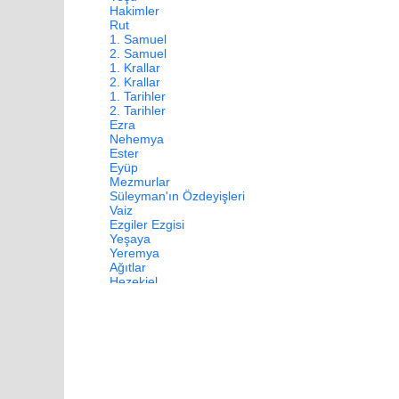
Hakimler
Rut
1. Samuel
2. Samuel
1. Krallar
2. Krallar
1. Tarihler
2. Tarihler
Ezra
Nehemya
Ester
Eyüp
Mezmurlar
Süleyman'ın Özdeyişleri
Vaiz
Ezgiler Ezgisi
Yeşaya
Yeremya
Ağıtlar
Hezekiel
Daniel
Hoşea
Yoel
Amos
Ovadya
Yunus
Mika
Nahum