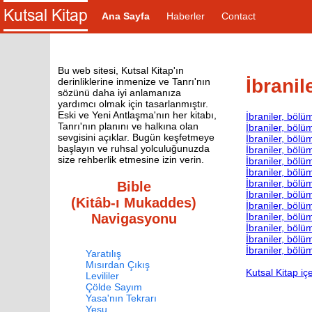
Ana Sayfa
Haberler
Contact
Bu web sitesi, Kutsal Kitap'ın
İbranil
derinliklerine inmenize ve Tanrı'nın
sözünü daha iyi anlamanıza
yardımcı olmak için tasarlanmıştır.
Eski ve Yeni Antlaşma'nın her kitabı,
İbraniler, bölü
Tanrı'nın planını ve halkına olan
İbraniler, bölü
sevgisini açıklar. Bugün keşfetmeye
İbraniler, bölü
başlayın ve ruhsal yolculuğunuzda
İbraniler, bölü
size rehberlik etmesine izin verin.
İbraniler, bölü
İbraniler, bölü
İbraniler, bölü
Bible
İbraniler, bölü
(Kitâb-ı Mukaddes)
İbraniler, bölü
İbraniler, bölü
Navigasyonu
İbraniler, bölü
İbraniler, bölü
İbraniler, bölü
Yaratılış
Mısırdan Çıkış
Kutsal Kitap içe
Levililer
Çölde Sayım
Yasa'nın Tekrarı
Yeşu