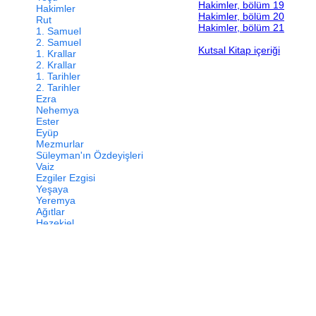
Hakimler, bölüm 19
Hakimler
Hakimler, bölüm 20
Rut
Hakimler, bölüm 21
1. Samuel
2. Samuel
Kutsal Kitap içeriği
1. Krallar
2. Krallar
1. Tarihler
2. Tarihler
Ezra
Nehemya
Ester
Eyüp
Mezmurlar
Süleyman'ın Özdeyişleri
Vaiz
Ezgiler Ezgisi
Yeşaya
Yeremya
Ağıtlar
Hezekiel
Daniel
Hoşea
Yoel
Amos
Ovadya
Yunus
Mika
Nahum