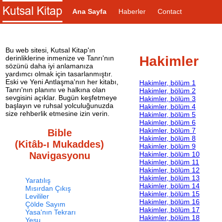
Ana Sayfa
Haberler
Contact
Bu web sitesi, Kutsal Kitap'ın
Hakimler
derinliklerine inmenize ve Tanrı'nın
sözünü daha iyi anlamanıza
yardımcı olmak için tasarlanmıştır.
Eski ve Yeni Antlaşma'nın her kitabı,
Hakimler, bölüm 1
Tanrı'nın planını ve halkına olan
Hakimler, bölüm 2
sevgisini açıklar. Bugün keşfetmeye
Hakimler, bölüm 3
başlayın ve ruhsal yolculuğunuzda
Hakimler, bölüm 4
size rehberlik etmesine izin verin.
Hakimler, bölüm 5
Hakimler, bölüm 6
Hakimler, bölüm 7
Bible
Hakimler, bölüm 8
(Kitâb-ı Mukaddes)
Hakimler, bölüm 9
Hakimler, bölüm 10
Navigasyonu
Hakimler, bölüm 11
Hakimler, bölüm 12
Hakimler, bölüm 13
Yaratılış
Hakimler, bölüm 14
Mısırdan Çıkış
Hakimler, bölüm 15
Levililer
Hakimler, bölüm 16
Çölde Sayım
Hakimler, bölüm 17
Yasa'nın Tekrarı
Hakimler, bölüm 18
Yeşu