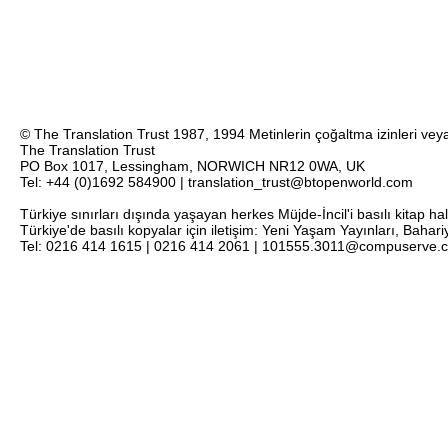
© The Translation Trust 1987, 1994 Metinlerin çoğaltma izinleri veya 
The Translation Trust
PO Box 1017, Lessingham, NORWICH NR12 0WA, UK
Tel: +44 (0)1692 584900 | translation_trust@btopenworld.com
Türkiye sınırları dışında yaşayan herkes Müjde-İncil'i basılı kitap ha
Türkiye'de basılı kopyalar için iletişim: Yeni Yaşam Yayınları, Bahar
Tel: 0216 414 1615 | 0216 414 2061 | 101555.3011@compuserve.